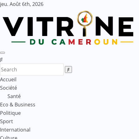
Skip
jeu. Août 6th, 2026
to
content
Accueil
Société
Santé
Eco & Business
Politique
Sport
International
Culture