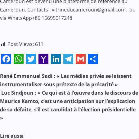
Cameroun est devenu une plateforme de référence au
Cameroun. Contacts : vitrineducameroun@gmail.com, ou
via WhatsApp+86 16695017248
Post Views:
611
Facebook
WhatsApp
Twitter
Yahoo
LinkedIn
Telegram
Gmail
Share
Mail
N
René Emmanuel Sadi : « Les médias privés se laissent
instrumentaliser sous prétexte de la précarité »
a
Luc Sindjoun : « Ce qui est à l’œuvre dans le discours de
Maurice Kamto, c’est une anticipation sur l’explication
v
de sa défaite, s’il est candidat à l’élection présidentielle
i
»
g
Lire aussi