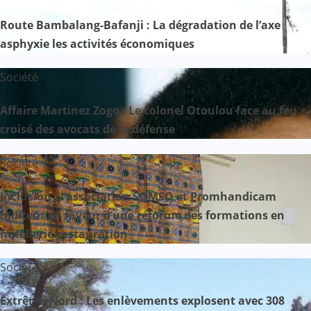
Route Bambalang-Bafanji : La dégradation de l’axe
asphyxie les activités économiques
Société
Affaire Martinez Zogo : Le colonel Otoulou face au feu
croisé des avocats de la défense
Société
Inclusion : l’association SOMSO et Promhandicam
militent en faveur d’une réforme des formations en
hôtellerie-restauration
Société
Extrême-Nord : Les enlèvements explosent avec 308