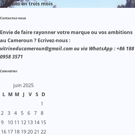
victimes en trois mois
Contactez-nous
Envie de faire rayonner votre marque ou vos ambitions
au Cameroun ? Ecrivez-nous :
vitrineducameroun@gmail.com ou via WhatsApp : +86 188
0958 3571
Calendrier
juin 2025
L
M
M
J
V
S
D
1
2
3
4
5
6
7
8
9
10
11
12
13
14
15
16
17
18
19
20
21
22