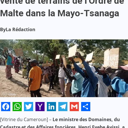
vente de terrains de l’Ordre de
Malte dans la Mayo-Tsanaga
By
La Rédaction
Facebook
WhatsApp
Twitter
Yahoo
LinkedIn
Telegram
Gmail
Share
[Vitrine du Cameroun] –
Le ministre des Domaines, du
Mail
Cadastre et des Affaires foncières, Henri Eyebe Ayissi, a