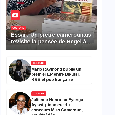
CULTURE
Essai : Un prêtre camerounais
revisite la pensée de Hegel à
travers le rêve américain
CULTURE
Mario Raymond publie un
premier EP entre Bikutsi,
R&B et pop française
CULTURE
Julienne Honorine Eyenga
Ayissi, pionnière du
concours Miss Cameroun,