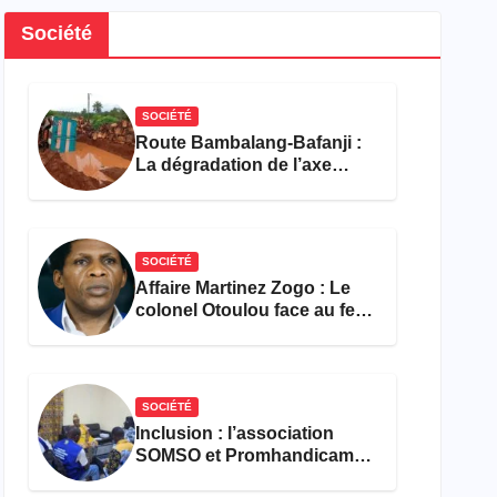
Société
SOCIÉTÉ
Route Bambalang-Bafanji :
La dégradation de l’axe
asphyxie les activités
économiques
SOCIÉTÉ
Affaire Martinez Zogo : Le
colonel Otoulou face au feu
croisé des avocats de la
défense
SOCIÉTÉ
Inclusion : l’association
SOMSO et Promhandicam
militent en faveur d’une