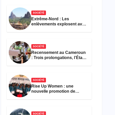
réforme des formations en
hôtellerie-restauration
SOCIÉTÉ
Extrême-Nord : Les
enlèvements explosent avec
308 victimes en trois mois
SOCIÉTÉ
Recensement au Cameroun
: Trois prolongations, l’État
ne parvient toujours pas à
achever le comptage de la
population
SOCIÉTÉ
Rise Up Women : une
nouvelle promotion de
femmes outillées pour
l’emploi et l’entrepreneuriat
SOCIÉTÉ