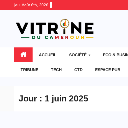
Skip
jeu. Août 6th, 2026
to
content
ACCUEIL
SOCIÉTÉ
ECO & BUSI
TRIBUNE
TECH
CTD
ESPACE PUB
Jour :
1 juin 2025