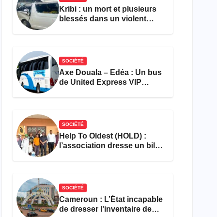
Kribi : un mort et plusieurs
blessés dans un violent
accident près du port
SOCIÉTÉ
Axe Douala – Edéa : Un bus
de United Express VIP
ravagé par les flammes à
Missole
SOCIÉTÉ
Help To Oldest (HOLD) :
l’association dresse un bilan
encourageant au premier
semestre de 2026
SOCIÉTÉ
Cameroun : L’État incapable
de dresser l’inventaire de