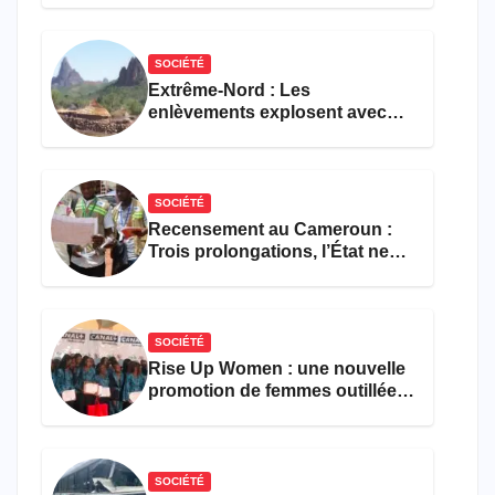
formations en hôtellerie-
restauration
SOCIÉTÉ
Extrême-Nord : Les
enlèvements explosent avec
308 victimes en trois mois
SOCIÉTÉ
Recensement au Cameroun :
Trois prolongations, l’État ne
parvient toujours pas à achever
le comptage de la population
SOCIÉTÉ
Rise Up Women : une nouvelle
promotion de femmes outillées
pour l’emploi et
l’entrepreneuriat
SOCIÉTÉ