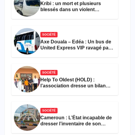
Kribi : un mort et plusieurs
blessés dans un violent
accident près du port
SOCIÉTÉ
Axe Douala – Edéa : Un bus de
United Express VIP ravagé par
les flammes à Missole
SOCIÉTÉ
Help To Oldest (HOLD) :
l’association dresse un bilan
encourageant au premier
semestre de 2026
SOCIÉTÉ
Cameroun : L’État incapable de
dresser l’inventaire de son
propre patrimoine