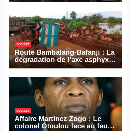
Pyramid Browser et Pyramid
Mail, deux solutions
numériques made in
Cameroon
SOCIÉTÉ
Route Bambalang-Bafanji : La
dégradation de l’axe asphyxie
les activités économiques
SOCIÉTÉ
Affaire Martinez Zogo : Le
colonel Otoulou face au feu