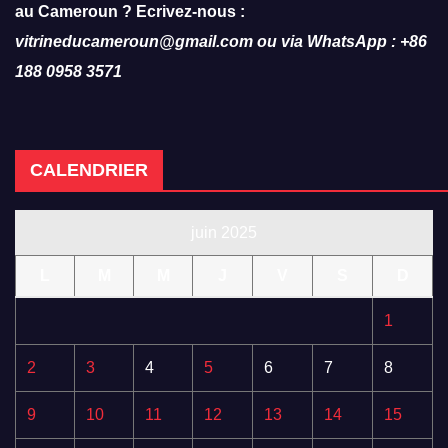
au Cameroun ? Ecrivez-nous :
vitrineducameroun@gmail.com ou via WhatsApp : +86
188 0958 3571
CALENDRIER
juin 2025
L
M
M
J
V
S
D
1
2
3
4
5
6
7
8
9
10
11
12
13
14
15