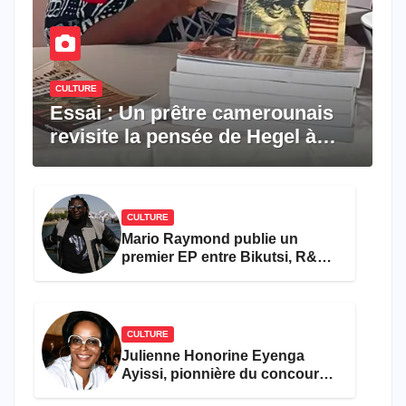
CULTURE
Essai : Un prêtre camerounais
revisite la pensée de Hegel à
travers le rêve américain
CULTURE
Mario Raymond publie un
premier EP entre Bikutsi, R&B
et pop française
CULTURE
Julienne Honorine Eyenga
Ayissi, pionnière du concours
Miss Cameroun, est décédée