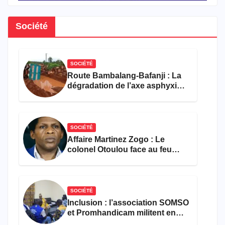
Société
SOCIÉTÉ
Route Bambalang-Bafanji : La
dégradation de l’axe asphyxie
les activités économiques
SOCIÉTÉ
Affaire Martinez Zogo : Le
colonel Otoulou face au feu
croisé des avocats de la
défense
SOCIÉTÉ
Inclusion : l’association SOMSO
et Promhandicam militent en
faveur d’une réforme des