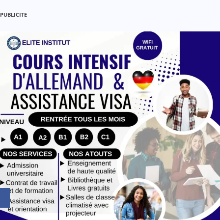
t
PUBLICITE
i
c
l
e