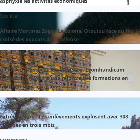
asphyxie les activités économiques
Société
Affaire Martinez Zogo : Le colonel Otoulou face au feu
croisé des avocats de la défense
Société
Inclusion : l’association SOMSO et Promhandicam
militent en faveur d’une réforme des formations en
hôtellerie-restauration
Société
Extrême-Nord : Les enlèvements explosent avec 308
victimes en trois mois