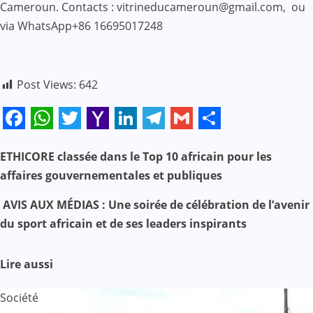
Cameroun. Contacts : vitrineducameroun@gmail.com, ou
via WhatsApp+86 16695017248
Post Views:
642
Facebook
WhatsApp
Twitter
Yahoo
LinkedIn
Telegram
Gmail
Share
Mail
ETHICORE classée dans le Top 10 africain pour les
N
affaires gouvernementales et publiques
a
AVIS AUX MÉDIAS : Une soirée de célébration de l’avenir
v
du sport africain et de ses leaders inspirants
i
Lire aussi
g
Société
a