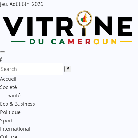
Skip
jeu. Août 6th, 2026
to
content
Accueil
Société
Santé
Eco & Business
Politique
Sport
International
Culture