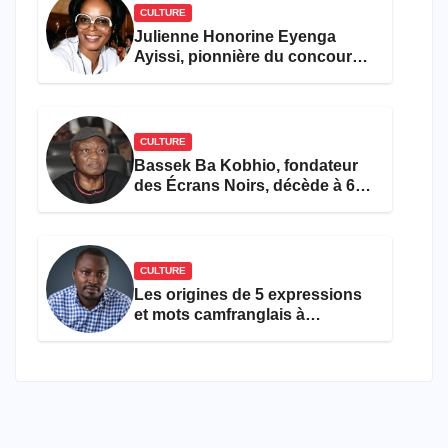
CULTURE
Julienne Honorine Eyenga
Ayissi, pionnière du concours
Miss Cameroun, est décédée
CULTURE
Bassek Ba Kobhio, fondateur
des Écrans Noirs, décède à 69
ans
CULTURE
Les origines de 5 expressions
et mots camfranglais à
connaître en 2026