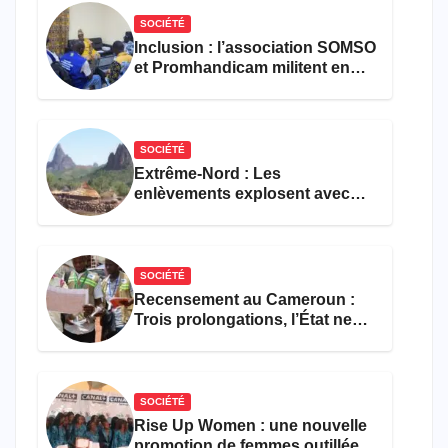
SOCIÉTÉ
Inclusion : l’association SOMSO
et Promhandicam militent en
faveur d’une réforme des
formations en hôtellerie-
restauration
SOCIÉTÉ
Extrême-Nord : Les
enlèvements explosent avec
308 victimes en trois mois
SOCIÉTÉ
Recensement au Cameroun :
Trois prolongations, l’État ne
parvient toujours pas à achever
le comptage de la population
SOCIÉTÉ
Rise Up Women : une nouvelle
promotion de femmes outillées