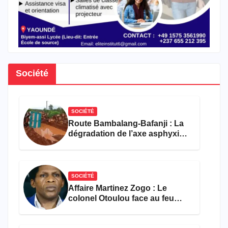
Société
SOCIÉTÉ
Route Bambalang-Bafanji : La
dégradation de l’axe asphyxie
les activités économiques
SOCIÉTÉ
Affaire Martinez Zogo : Le
colonel Otoulou face au feu
croisé des avocats de la
défense