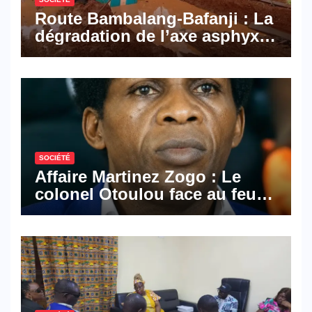
Route Bambalang-Bafanji : La
dégradation de l’axe asphyxie
les activités économiques
SOCIÉTÉ
Affaire Martinez Zogo : Le
colonel Otoulou face au feu
croisé des avocats de la
défense