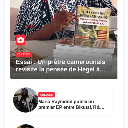
CULTURE
Essai : Un prêtre camerounais
revisite la pensée de Hegel à
travers le rêve américain
CULTURE
Mario Raymond publie un
premier EP entre Bikutsi, R&B
et pop française