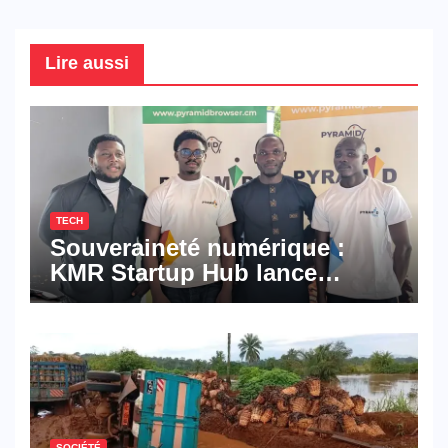
Lire aussi
TECH
Souveraineté numérique :
KMR Startup Hub lance
Pyramid Browser et Pyramid
Mail, deux solutions
numériques made in
Cameroon
SOCIÉTÉ