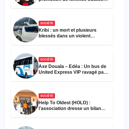
pour l’emploi et
l’entrepreneuriat
SOCIÉTÉ
Kribi : un mort et plusieurs
blessés dans un violent
accident près du port
SOCIÉTÉ
Axe Douala – Edéa : Un bus de
United Express VIP ravagé par
les flammes à Missole
SOCIÉTÉ
Help To Oldest (HOLD) :
l’association dresse un bilan
encourageant au premier
semestre de 2026