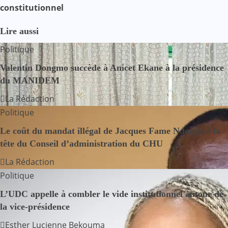
constitutionnel
i
g
Lire aussi
Politique
a
Valentin Dongmo succède à Anicet Ekane à la présidence
t
du MANIDEM
i
La Rédaction
Politique
o
Le coût du mandat illégal de Jacques Fame Ndongo à la
n
tête du Conseil d’administration du CHU
d
La Rédaction
Politique
e
L’UDC appelle à combler le vide institutionnel autour de
l
la vice-présidence
’
Esther Lucienne Bekouma