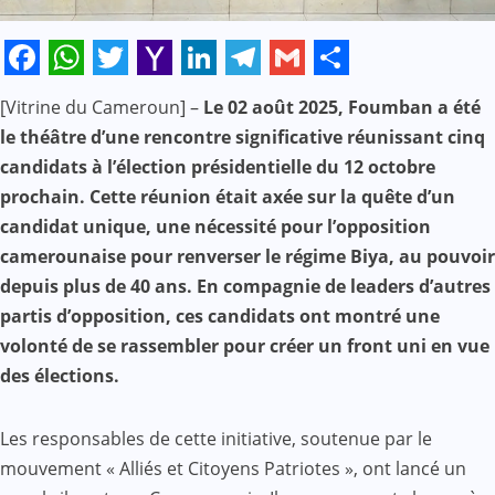
Facebook
WhatsApp
Twitter
Yahoo
LinkedIn
Telegram
Gmail
Share
[Vitrine du Cameroun] –
Le 02 août 2025, Foumban a été
Mail
le théâtre d’une rencontre significative réunissant cinq
candidats à l’élection présidentielle du 12 octobre
prochain. Cette réunion était axée sur la quête d’un
candidat unique, une nécessité pour l’opposition
camerounaise pour renverser le régime Biya, au pouvoir
depuis plus de 40 ans. En compagnie de leaders d’autres
partis d’opposition, ces candidats ont montré une
volonté de se rassembler pour créer un front uni en vue
des élections.
Les responsables de cette initiative, soutenue par le
mouvement « Alliés et Citoyens Patriotes », ont lancé un