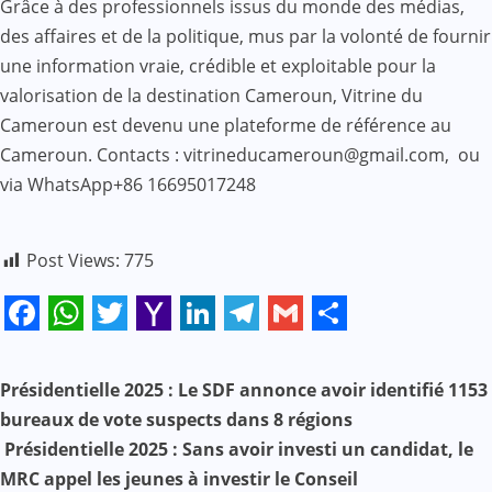
Grâce à des professionnels issus du monde des médias,
des affaires et de la politique, mus par la volonté de fournir
une information vraie, crédible et exploitable pour la
valorisation de la destination Cameroun, Vitrine du
Cameroun est devenu une plateforme de référence au
Cameroun. Contacts : vitrineducameroun@gmail.com, ou
via WhatsApp+86 16695017248
Post Views:
775
Facebook
WhatsApp
Twitter
Yahoo
LinkedIn
Telegram
Gmail
Share
Mail
N
Présidentielle 2025 : Le SDF annonce avoir identifié 1153
bureaux de vote suspects dans 8 régions
a
Présidentielle 2025 : Sans avoir investi un candidat, le
v
MRC appel les jeunes à investir le Conseil