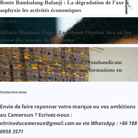
Route Bambalang-Bafanji : La dégradation de l’axe
asphyxie les activités économiques
Société
Affaire Martinez Zogo : Le colonel Otoulou face au feu
croisé des avocats de la défense
Société
Inclusion : l’association SOMSO et Promhandicam
militent en faveur d’une réforme des formations en
hôtellerie-restauration
Contactez-nous
Envie de faire rayonner votre marque ou vos ambitions
au Cameroun ? Ecrivez-nous :
vitrineducameroun@gmail.com ou via WhatsApp : +86 188
0958 3571