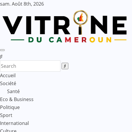
Skip
sam. Août 8th, 2026
to
content
Accueil
Société
Santé
Eco & Business
Politique
Sport
International
Culture