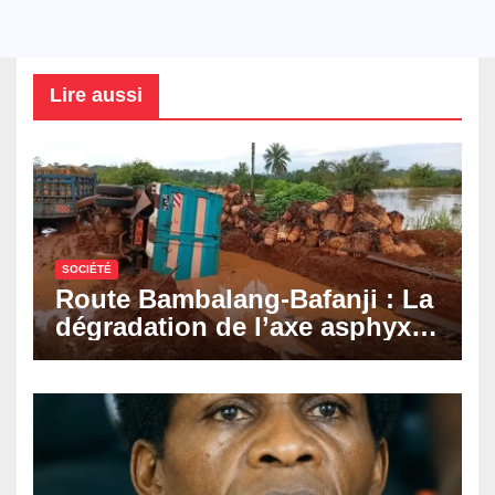
Lire aussi
SOCIÉTÉ
Route Bambalang-Bafanji : La
dégradation de l’axe asphyxie
les activités économiques