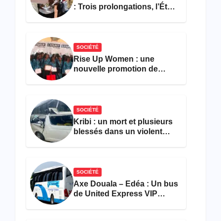
: Trois prolongations, l’État
ne parvient toujours pas à
achever le comptage de la
population
SOCIÉTÉ
Rise Up Women : une
nouvelle promotion de
femmes outillées pour
l’emploi et l’entrepreneuriat
SOCIÉTÉ
Kribi : un mort et plusieurs
blessés dans un violent
accident près du port
SOCIÉTÉ
Axe Douala – Edéa : Un bus
de United Express VIP
ravagé par les flammes à
Missole