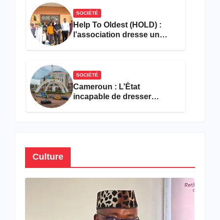
SOCIÉTÉ
Help To Oldest (HOLD) :
l’association dresse un
bilan encourageant au
premier semestre de 2026
SOCIÉTÉ
Cameroun : L’État
incapable de dresser
l’inventaire de son propre
patrimoine
Culture