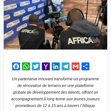
F
W
T
Y
Li
T
G
S
a
h
wi
a
n
el
m
h
Un partenariat innovant transforme un programme
c
at
tt
h
k
e
ail
ar
de rénovation de terrains en une plateforme
e
s
er
o
e
gr
e
globale de développement des talents, offrant un
b
A
o
dI
a
accompagnement à long terme aux jeunes joueurs
o
p
M
n
m
prometteurs de 12 à 15 ans à travers l’Afrique.