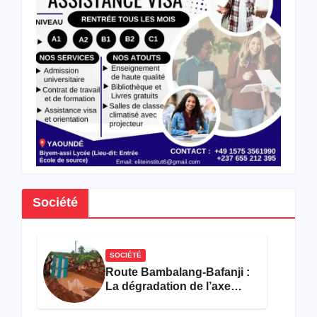
me
des
format
ions
en
hôtell
erie-
restau
ration
Société
SOCIÉTÉ
Route Bambalang-Bafanji :
La dégradation de l’axe
asphyxie les activités
économiques