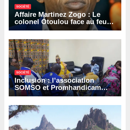
SOCIÉTÉ
Affaire Martinez Zogo : Le
colonel Otoulou face au feu
croisé des avocats de la
défense
SOCIÉTÉ
Inclusion : l’association
SOMSO et Promhandicam
militent en faveur d’une
réforme des formations en
hôtellerie-restauration