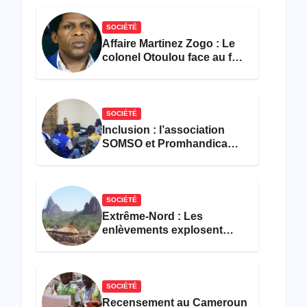
SOCIÉTÉ
Affaire Martinez Zogo : Le
colonel Otoulou face au feu
croisé des avocats de la
défense
SOCIÉTÉ
Inclusion : l’association
SOMSO et Promhandicam
militent en faveur d’une
réforme des formations en
hôtellerie-restauration
SOCIÉTÉ
Extrême-Nord : Les
enlèvements explosent
avec 308 victimes en trois
mois
SOCIÉTÉ
Recensement au Cameroun