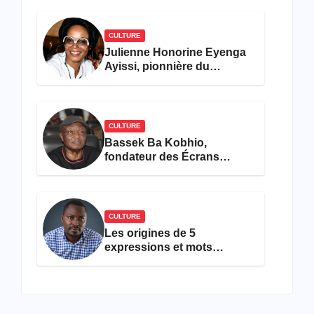
CULTURE
Julienne Honorine Eyenga
Ayissi, pionnière du
concours Miss Cameroun,
est décédée
CULTURE
Bassek Ba Kobhio,
fondateur des Écrans
Noirs, décède à 69 ans
CULTURE
Les origines de 5
expressions et mots
camfranglais à connaître en
2026