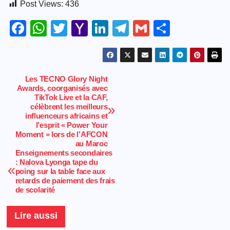
Post Views:
436
F
W
T
Y
Li
T
G
S
a
h
wi
a
n
el
m
h
c
at
tt
h
k
e
ail
ar
e
s
er
o
e
gr
e
Les TECNO Glory Night
Navigation
Awards, coorganisés avec
b
A
o
dI
a
TikTok Live et la CAF,
de
o
p
M
n
m
célèbrent les meilleurs
influenceurs africains et
l’article
o
p
ail
l’esprit « Power Your
Moment » lors de l’AFCON
k
au Maroc
Enseignements secondaires
: Nalova Lyonga tape du
poing sur la table face aux
retards de paiement des frais
de scolarité
Lire aussi