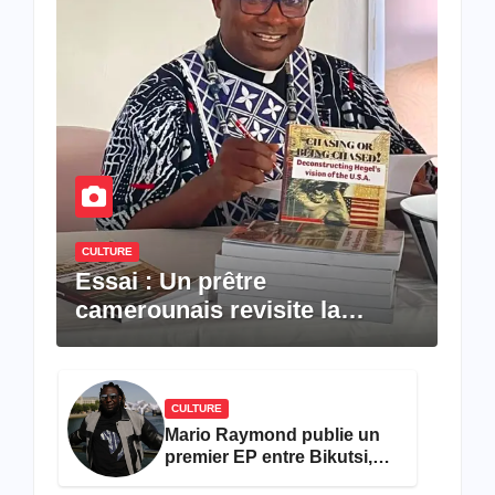
CULTURE
Essai : Un prêtre
camerounais revisite la
pensée de Hegel à travers le
rêve américain
CULTURE
Mario Raymond publie un
premier EP entre Bikutsi,
R&B et pop française