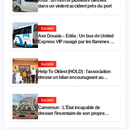
Kribi : un mort et plusieurs blessés
dans un violent accident près du port
Société
Axe Douala – Edéa : Un bus de United
Express VIP ravagé par les flammes à
Missole
Société
Help To Oldest (HOLD) : l’association
dresse un bilan encourageant au
premier semestre de 2026
Société
Cameroun : L’État incapable de
dresser l’inventaire de son propre
patrimoine