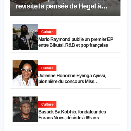
revisite la pensée de Hegel à
travers le rêve américain
Culture
Mario Raymond publie un premier EP
entre Bikutsi, R&B et pop française
Culture
Julienne Honorine Eyenga Ayissi,
pionnière du concours Miss
Cameroun, est décédée
Culture
Bassek Ba Kobhio, fondateur des
Écrans Noirs, décède à 69 ans