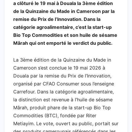
a
h
w
a
i
e
m
h
a clôturé le 19 mai à Douala la 3ème édition
c
a
i
h
n
l
a
a
de la Quinzaine du Made in Cameroon par la
e
t
t
o
k
e
i
r
remise du Prix de l’Innovation. Dans la
b
s
t
o
e
g
l
e
catégorie agroalimentaire, c’est la start-up
Bio Top Commodities et son huile de sésame
o
A
e
M
d
r
Mârah qui ont emporté le verdict du public.
o
p
r
a
I
a
k
p
i
n
m
La 3ème édition de la Quinzaine du Made in
l
Cameroon s’est conclue le 19 mai 2026 à
Douala par la remise du Prix de l’Innovation,
organisé par CFAO Consumer sous l’enseigne
Carrefour. Dans la catégorie agroalimentaire,
la distinction est revenue à l’huile de sésame
Mârah, produit phare de la start-up Bio Top
Commodities (BTC), fondée par Riter
Metiayim. Le vote, ouvert au public, portait sur
des produits camerounais référencés dans les