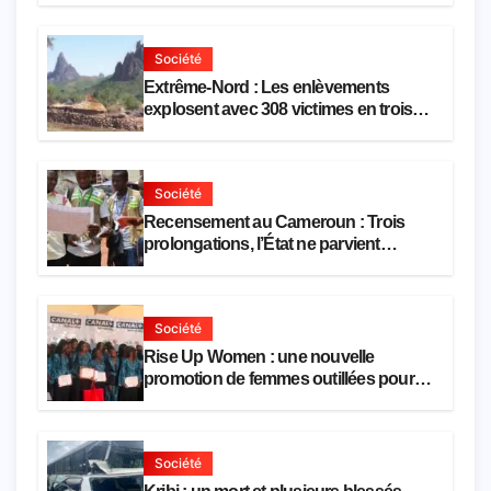
hôtellerie-restauration
Société
Extrême-Nord : Les enlèvements
explosent avec 308 victimes en trois
mois
Société
Recensement au Cameroun : Trois
prolongations, l’État ne parvient
toujours pas à achever le comptage de
la population
Société
Rise Up Women : une nouvelle
promotion de femmes outillées pour
l’emploi et l’entrepreneuriat
Société