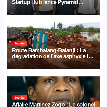
Startup Hub lance Pyramid
Browser et Pyramid Mail, deux
solutions numériques made in
Cameroon
Société
Route Bambalang-Bafanji : La
dégradation de l’axe asphyxie les
activités économiques
Société
Affaire Martinez Zogo : Le colonel