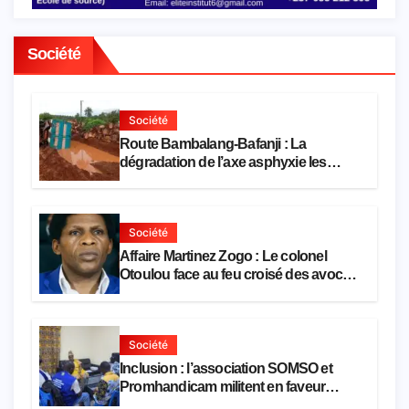
Société
Société
Route Bambalang-Bafanji : La
dégradation de l’axe asphyxie les
activités économiques
Société
Affaire Martinez Zogo : Le colonel
Otoulou face au feu croisé des avocats
de la défense
Société
Inclusion : l’association SOMSO et
Promhandicam militent en faveur
d’une réforme des formations en