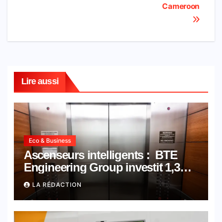
Cameroon
Lire aussi
Eco & Business
Ascenseurs intelligents : BTE
Engineering Group investit 1,3
milliard de FCFA pour développer
LA RÉDACTION
une expertise africaine en
intelligence artificielle