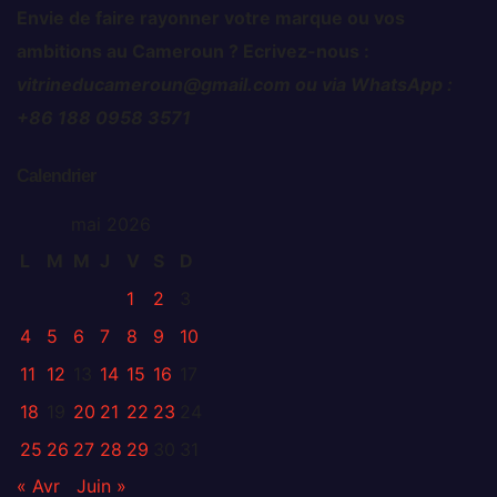
Envie de faire rayonner votre marque ou vos
ambitions au Cameroun ? Ecrivez-nous :
vitrineducameroun@gmail.com ou via WhatsApp :
+86 188 0958 3571
Calendrier
mai 2026
L
M
M
J
V
S
D
1
2
3
4
5
6
7
8
9
10
11
12
13
14
15
16
17
18
19
20
21
22
23
24
25
26
27
28
29
30
31
« Avr
Juin »