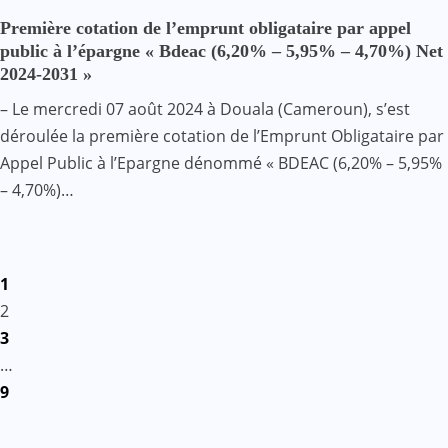
Première cotation de l’emprunt obligataire par appel
public à l’épargne « Bdeac (6,20% – 5,95% – 4,70%) Net
2024-2031 »
– Le mercredi 07 août 2024 à Douala (Cameroun), s’est
déroulée la première cotation de l’Emprunt Obligataire par
Appel Public à l’Epargne dénommé « BDEAC (6,20% – 5,95%
– 4,70%)…
Pagination
1
des
2
3
publications
…
9