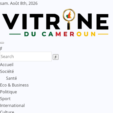
Skip
sam. Août 8th, 2026
to
content
Accueil
Société
Santé
Eco & Business
Politique
Sport
International
Culture