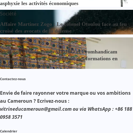
asphyxie les activités économiques
Société
Affaire Martinez Zogo : Le colonel Otoulou face au feu
croisé des avocats de la défense
Société
Inclusion : l’association SOMSO et Promhandicam
militent en faveur d’une réforme des formations en
hôtellerie-restauration
Contactez-nous
Envie de faire rayonner votre marque ou vos ambitions
au Cameroun ? Ecrivez-nous :
vitrineducameroun@gmail.com ou via WhatsApp : +86 188
0958 3571
Calendrier