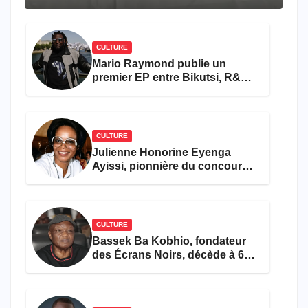
travers le rêve américain
CULTURE
Mario Raymond publie un
premier EP entre Bikutsi, R&B
et pop française
CULTURE
Julienne Honorine Eyenga
Ayissi, pionnière du concours
Miss Cameroun, est décédée
CULTURE
Bassek Ba Kobhio, fondateur
des Écrans Noirs, décède à 69
ans