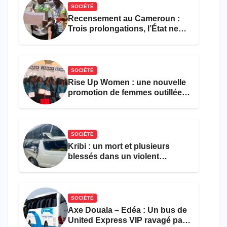
SOCIÉTÉ
Recensement au Cameroun :
Trois prolongations, l’État ne
parvient toujours pas à achever
le comptage de la population
SOCIÉTÉ
Rise Up Women : une nouvelle
promotion de femmes outillées
pour l’emploi et
l’entrepreneuriat
SOCIÉTÉ
Kribi : un mort et plusieurs
blessés dans un violent
accident près du port
SOCIÉTÉ
Axe Douala – Edéa : Un bus de
United Express VIP ravagé par