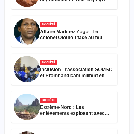
les activités économiques
SOCIÉTÉ
Affaire Martinez Zogo : Le
colonel Otoulou face au feu
croisé des avocats de la
défense
SOCIÉTÉ
Inclusion : l’association SOMSO
et Promhandicam militent en
faveur d’une réforme des
formations en hôtellerie-
restauration
SOCIÉTÉ
Extrême-Nord : Les
enlèvements explosent avec
308 victimes en trois mois