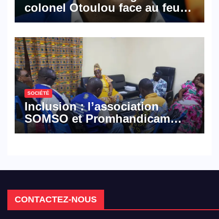
colonel Otoulou face au feu
croisé des avocats de la
défense
SOCIÉTÉ
Inclusion : l’association
SOMSO et Promhandicam
militent en faveur d’une
réforme des formations en
hôtellerie-restauration
CONTACTEZ-NOUS