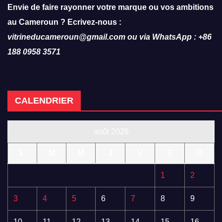
Envie de faire rayonner votre marque ou vos ambitions
au Cameroun ? Ecrivez-nous :
vitrineducameroun@gmail.com ou via WhatsApp : +86
188 0958 3571
CALENDRIER
août 2026
L
M
M
J
V
S
D
1
2
3
4
5
6
7
8
9
10
11
12
13
14
15
16