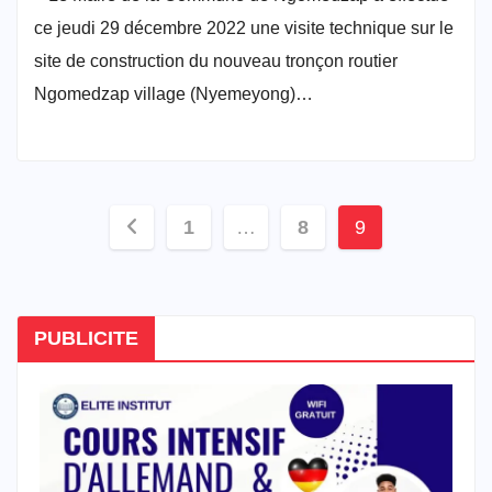
ce jeudi 29 décembre 2022 une visite technique sur le
site de construction du nouveau tronçon routier
Ngomedzap village (Nyemeyong)…
Pagination
1
…
8
9
des
publications
PUBLICITE