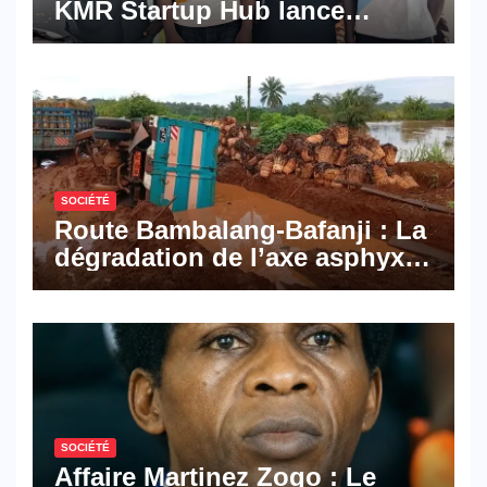
KMR Startup Hub lance
Pyramid Browser et Pyramid
Mail, deux solutions
numériques made in
Cameroon
SOCIÉTÉ
Route Bambalang-Bafanji : La
dégradation de l’axe asphyxie
les activités économiques
SOCIÉTÉ
Affaire Martinez Zogo : Le