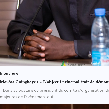
Interviews
Moréas Gninghaye : « L’objectif principal était de démon
– Dans sa posture de président du comité d’organisation d
majeures de l’évènement qui…