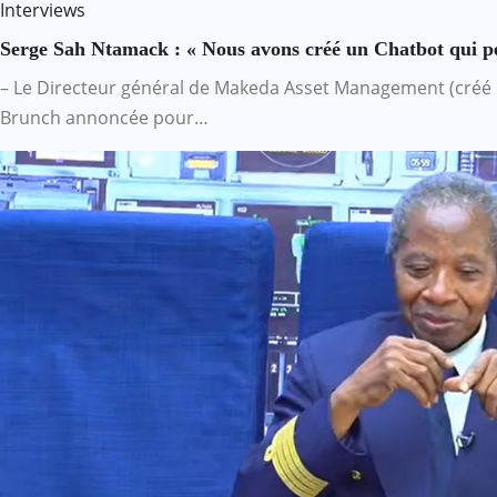
Interviews
Serge Sah Ntamack : « Nous avons créé un Chatbot qui pe
– Le Directeur général de Makeda Asset Management (créé e
Brunch annoncée pour…