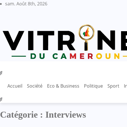
Skip
sam. Août 8th, 2026
to
content
Accueil
Société
Eco & Business
Politique
Sport
I
Catégorie :
Interviews