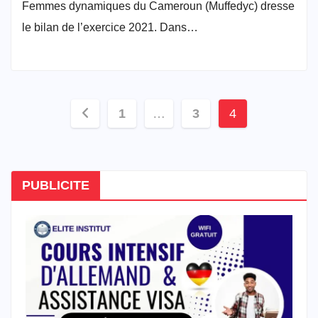
Femmes dynamiques du Cameroun (Muffedyc) dresse
le bilan de l’exercice 2021. Dans…
Pagination
1
…
3
4
des
publications
PUBLICITE