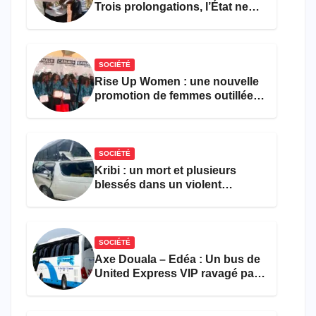
Trois prolongations, l’État ne
parvient toujours pas à achever
le comptage de la population
SOCIÉTÉ
Rise Up Women : une nouvelle
promotion de femmes outillées
pour l’emploi et
l’entrepreneuriat
SOCIÉTÉ
Kribi : un mort et plusieurs
blessés dans un violent
accident près du port
SOCIÉTÉ
Axe Douala – Edéa : Un bus de
United Express VIP ravagé par
les flammes à Missole