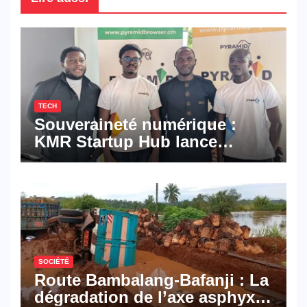
TECH
Souveraineté numérique :
KMR Startup Hub lance
Pyramid Browser et Pyramid
Mail, deux solutions
numériques made in
Cameroon
SOCIÉTÉ
Route Bambalang-Bafanji : La
dégradation de l’axe asphyxie