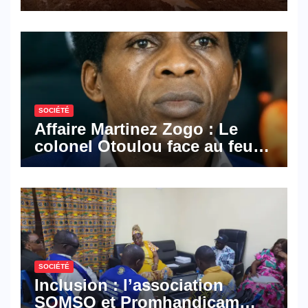
les activités économiques
SOCIÉTÉ
Affaire Martinez Zogo : Le
colonel Otoulou face au feu
croisé des avocats de la
défense
SOCIÉTÉ
Inclusion : l’association
SOMSO et Promhandicam