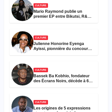
CULTURE
Mario Raymond publie un
premier EP entre Bikutsi, R&B
et pop française
CULTURE
Julienne Honorine Eyenga
Ayissi, pionnière du concours
Miss Cameroun, est décédée
CULTURE
Bassek Ba Kobhio, fondateur
des Écrans Noirs, décède à 69
ans
CULTURE
Les origines de 5 expressions