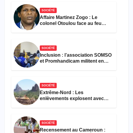
SOCIÉTÉ
Affaire Martinez Zogo : Le
colonel Otoulou face au feu
croisé des avocats de la
défense
SOCIÉTÉ
Inclusion : l’association SOMSO
et Promhandicam militent en
faveur d’une réforme des
formations en hôtellerie-
restauration
SOCIÉTÉ
Extrême-Nord : Les
enlèvements explosent avec
308 victimes en trois mois
SOCIÉTÉ
Recensement au Cameroun :