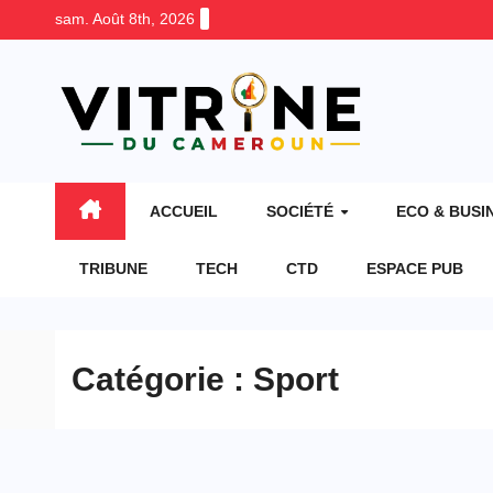
Skip
sam. Août 8th, 2026
to
content
ACCUEIL
SOCIÉTÉ
ECO & BUSI
TRIBUNE
TECH
CTD
ESPACE PUB
Catégorie :
Sport