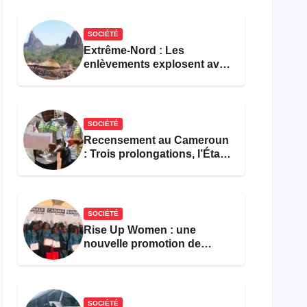
réforme des formations en
hôtellerie-restauration
SOCIÉTÉ
Extrême-Nord : Les
enlèvements explosent avec
308 victimes en trois mois
SOCIÉTÉ
Recensement au Cameroun
: Trois prolongations, l’État
ne parvient toujours pas à
achever le comptage de la
population
SOCIÉTÉ
Rise Up Women : une
nouvelle promotion de
femmes outillées pour
l’emploi et l’entrepreneuriat
SOCIÉTÉ