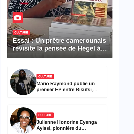
CULTURE
Essai : Un prêtre camerounais
revisite la pensée de Hegel à
travers le rêve américain
CULTURE
Mario Raymond publie un
premier EP entre Bikutsi,
R&B et pop française
CULTURE
Julienne Honorine Eyenga
Ayissi, pionnière du