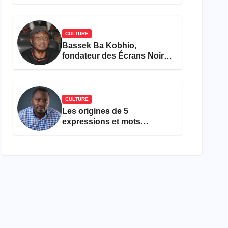
concours Miss Cameroun,
est décédée
CULTURE
Bassek Ba Kobhio,
fondateur des Écrans Noirs,
décède à 69 ans
CULTURE
Les origines de 5
expressions et mots
camfranglais à connaître en
2026