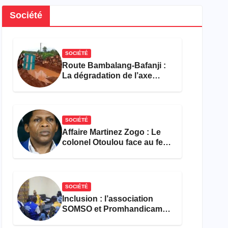
Société
SOCIÉTÉ
Route Bambalang-Bafanji :
La dégradation de l’axe
asphyxie les activités
économiques
SOCIÉTÉ
Affaire Martinez Zogo : Le
colonel Otoulou face au feu
croisé des avocats de la
défense
SOCIÉTÉ
Inclusion : l’association
SOMSO et Promhandicam
militent en faveur d’une