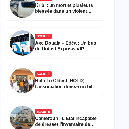
Kribi : un mort et plusieurs
blessés dans un violent
accident près du port
SOCIÉTÉ
Axe Douala – Edéa : Un bus
de United Express VIP
ravagé par les flammes à
Missole
SOCIÉTÉ
Help To Oldest (HOLD) :
l’association dresse un bilan
encourageant au premier
semestre de 2026
SOCIÉTÉ
Cameroun : L’État incapable
de dresser l’inventaire de