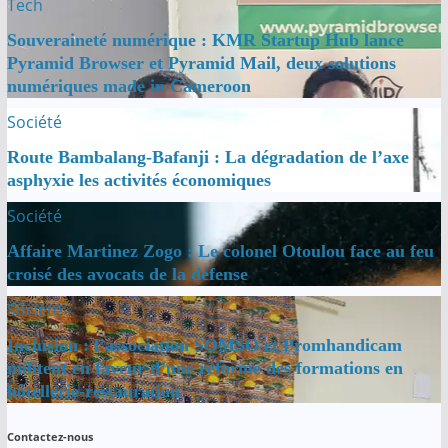
Tech
Souveraineté numérique : KMR Startup Hub lance
Pyramid Browser et Pyramid Mail, deux solutions
numériques made in Cameroon
Société
Route Bambalang-Bafanji : La dégradation de l’axe
asphyxie les activités économiques
Société
Affaire Martinez Zogo : Le colonel Otoulou face au feu
croisé des avocats de la défense
Société
Inclusion : l’association SOMSO et Promhandicam
militent en faveur d’une réforme des formations en
hôtellerie-restauration
Contactez-nous