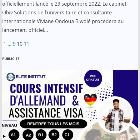
officiellement lancé le 29 septembre 2022. Le cabinet
Obiv Solutions de l’universitaire et consultante
internationale Viviane Ondoua Biwolé procèdera au
lancement officiel…
Pagination
1
…
9
10
11
des
PUBLICITE
publications