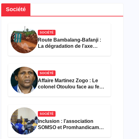
Société
SOCIÉTÉ
Route Bambalang-Bafanji :
La dégradation de l’axe
asphyxie les activités
économiques
SOCIÉTÉ
Affaire Martinez Zogo : Le
colonel Otoulou face au feu
croisé des avocats de la
défense
SOCIÉTÉ
Inclusion : l’association
SOMSO et Promhandicam
militent en faveur d’une