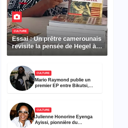
CULTURE
Essai : Un prêtre camerounais
revisite la pensée de Hegel à
travers le rêve américain
CULTURE
Mario Raymond publie un
premier EP entre Bikutsi,
R&B et pop française
CULTURE
Julienne Honorine Eyenga
Ayissi, pionnière du