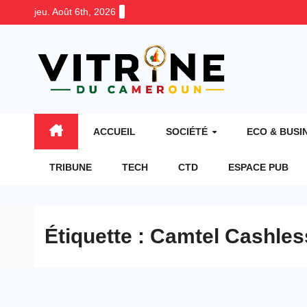
Skip
jeu. Août 6th, 2026
to
content
ACCUEIL
SOCIÉTÉ
ECO & BUSI
TRIBUNE
TECH
CTD
ESPACE PUB
Étiquette :
Camtel Cashles