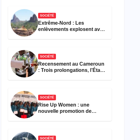
réforme des formations en
hôtellerie-restauration
SOCIÉTÉ
Extrême-Nord : Les
enlèvements explosent avec
308 victimes en trois mois
SOCIÉTÉ
Recensement au Cameroun
: Trois prolongations, l’État
ne parvient toujours pas à
achever le comptage de la
population
SOCIÉTÉ
Rise Up Women : une
nouvelle promotion de
femmes outillées pour
l’emploi et l’entrepreneuriat
SOCIÉTÉ