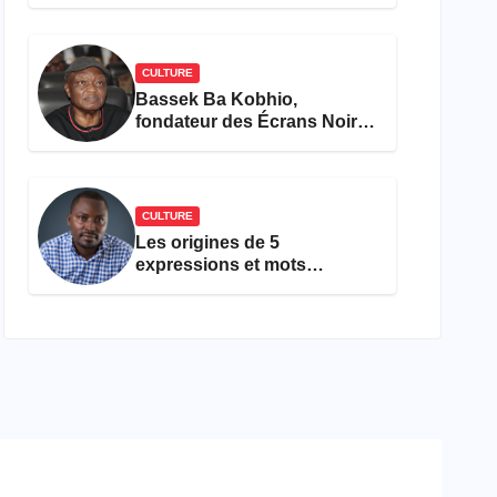
concours Miss Cameroun,
est décédée
CULTURE
Bassek Ba Kobhio,
fondateur des Écrans Noirs,
décède à 69 ans
CULTURE
Les origines de 5
expressions et mots
camfranglais à connaître en
2026