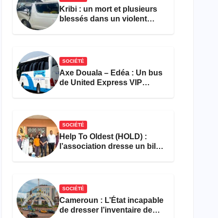
Kribi : un mort et plusieurs
blessés dans un violent
accident près du port
SOCIÉTÉ
Axe Douala – Edéa : Un bus
de United Express VIP
ravagé par les flammes à
Missole
SOCIÉTÉ
Help To Oldest (HOLD) :
l’association dresse un bilan
encourageant au premier
semestre de 2026
SOCIÉTÉ
Cameroun : L’État incapable
de dresser l’inventaire de