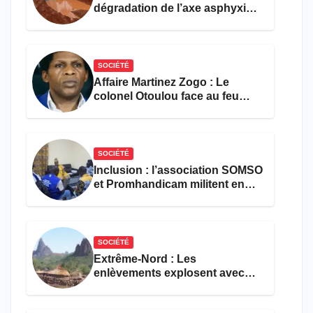
dégradation de l’axe asphyxie
les activités économiques
SOCIÉTÉ
Affaire Martinez Zogo : Le
colonel Otoulou face au feu
croisé des avocats de la
défense
SOCIÉTÉ
Inclusion : l’association SOMSO
et Promhandicam militent en
faveur d’une réforme des
formations en hôtellerie-
restauration
SOCIÉTÉ
Extrême-Nord : Les
enlèvements explosent avec
308 victimes en trois mois