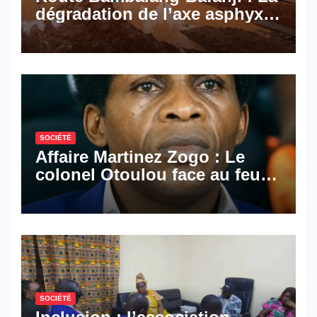
dégradation de l’axe asphyxie
les activités économiques
SOCIÉTÉ
Affaire Martinez Zogo : Le
colonel Otoulou face au feu
croisé des avocats de la
défense
SOCIÉTÉ