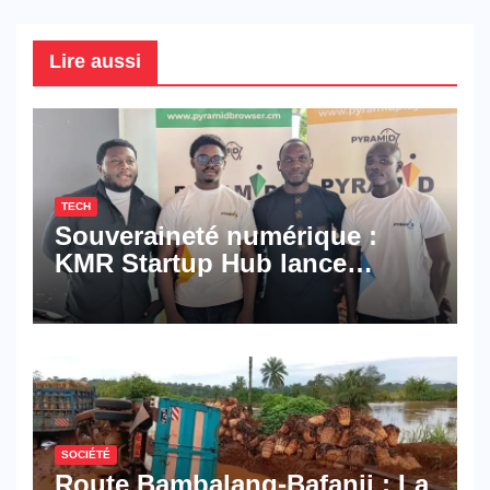
Lire aussi
TECH
Souveraineté numérique :
KMR Startup Hub lance
Pyramid Browser et Pyramid
Mail, deux solutions
numériques made in
Cameroon
SOCIÉTÉ
Route Bambalang-Bafanji : La