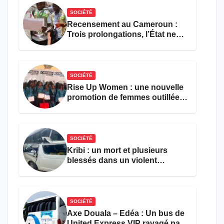
SOCIÉTÉ
Recensement au Cameroun :
Trois prolongations, l’État ne
parvient toujours pas à achever
le comptage de la population
SOCIÉTÉ
Rise Up Women : une nouvelle
promotion de femmes outillées
pour l’emploi et
l’entrepreneuriat
SOCIÉTÉ
Kribi : un mort et plusieurs
blessés dans un violent
accident près du port
SOCIÉTÉ
Axe Douala – Edéa : Un bus de
United Express VIP ravagé par