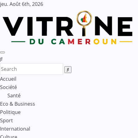
Skip
jeu. Août 6th, 2026
to
content
Accueil
Société
Santé
Eco & Business
Politique
Sport
International
Culture