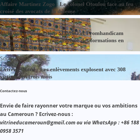
Affaire Martinez Zogo : Le colonel Otoulou face au feu
croisé des avocats de la défense
Société
Inclusion : l’association SOMSO et Promhandicam
militent en faveur d’une réforme des formations en
hôtellerie-restauration
Société
Extrême-Nord : Les enlèvements explosent avec 308
victimes en trois mois
Contactez-nous
Envie de faire rayonner votre marque ou vos ambitions
au Cameroun ? Ecrivez-nous :
vitrineducameroun@gmail.com ou via WhatsApp : +86 188
0958 3571