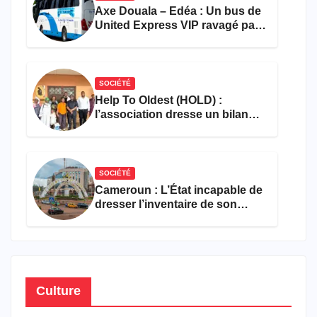
Axe Douala – Edéa : Un bus de
United Express VIP ravagé par
les flammes à Missole
SOCIÉTÉ
Help To Oldest (HOLD) :
l’association dresse un bilan
encourageant au premier
semestre de 2026
SOCIÉTÉ
Cameroun : L’État incapable de
dresser l’inventaire de son
propre patrimoine
Culture