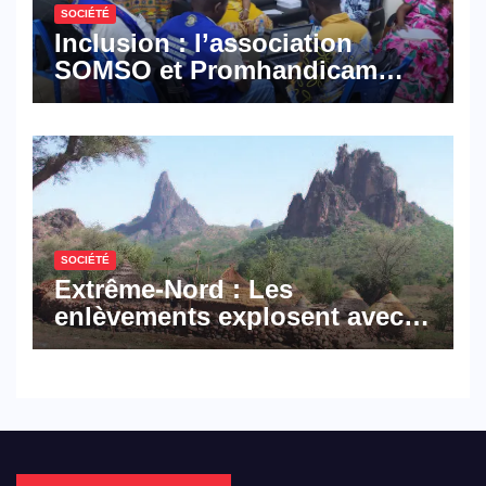
SOCIÉTÉ
Inclusion : l’association
SOMSO et Promhandicam
militent en faveur d’une
réforme des formations en
hôtellerie-restauration
SOCIÉTÉ
Extrême-Nord : Les
enlèvements explosent avec
308 victimes en trois mois