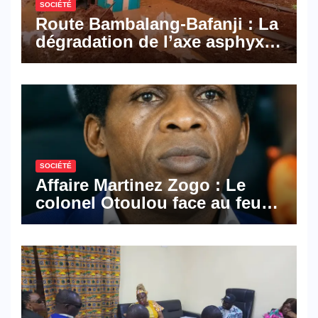
SOCIÉTÉ
Route Bambalang-Bafanji : La
dégradation de l’axe asphyxie
les activités économiques
SOCIÉTÉ
Affaire Martinez Zogo : Le
colonel Otoulou face au feu
croisé des avocats de la
défense