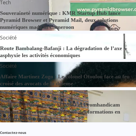
Tech
Souveraineté numérique : KMR Startup Hub lance
Pyramid Browser et Pyramid Mail, deux solutions
numériques made in Cameroon
Société
Route Bambalang-Bafanji : La dégradation de l’axe
asphyxie les activités économiques
Société
Affaire Martinez Zogo : Le colonel Otoulou face au feu
croisé des avocats de la défense
Société
Inclusion : l’association SOMSO et Promhandicam
militent en faveur d’une réforme des formations en
hôtellerie-restauration
Contactez-nous