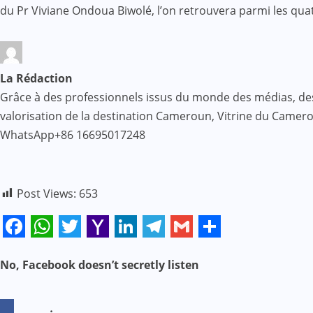
du Pr Viviane Ondoua Biwolé, l’on retrouvera parmi les qua
La Rédaction
Grâce à des professionnels issus du monde des médias, des af
valorisation de la destination Cameroun, Vitrine du Came
WhatsApp+86 16695017248
Post Views:
653
Facebook
WhatsApp
Twitter
Yahoo
LinkedIn
Telegram
Gmail
Share
Mail
N
No, Facebook doesn’t secretly listen
a