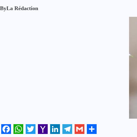
By
La Rédaction