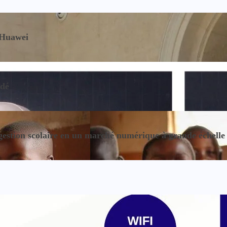
 Huawei
ndé
gestion scolaire en un marché numérique à grande échelle