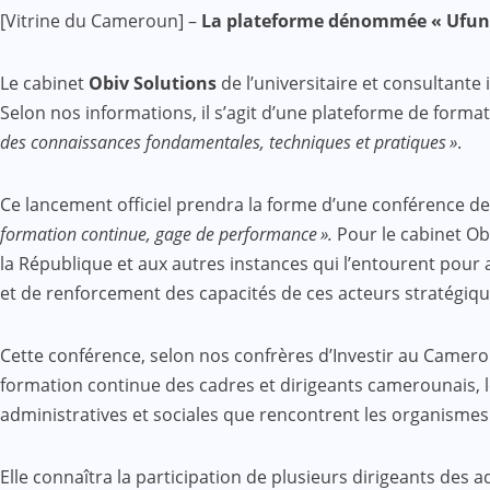
Facebook
WhatsApp
Twitter
Yahoo
LinkedIn
Telegram
Gmail
Share
[Vitrine du Cameroun] –
La plateforme dénommée « Ufunde
Mail
Le cabinet
Obiv Solutions
de l’universitaire et consultant
Selon nos informations, il s’agit d’une plateforme de form
des connaissances fondamentales, techniques et pratiques »
.
Ce lancement officiel prendra la forme d’une conférence de
formation continue, gage de performance ».
Pour le cabinet Obi
la République et aux autres instances qui l’entourent pour
et de renforcement des capacités de ces acteurs stratégiqu
Cette conférence, selon nos confrères d’Investir au Camerou
formation continue des cadres et dirigeants camerounais, l
administratives et sociales que rencontrent les organisme
Elle connaîtra la participation de plusieurs dirigeants des 