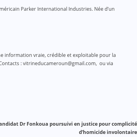
éricain Parker International Industries. Née d’un
 information vraie, crédible et exploitable pour la
 Contacts : vitrineducameroun@gmail.com, ou via
candidat Dr Fonkoua poursuivi en justice pour complicité
d’homicide involontaire