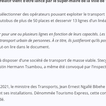
relatif vient d’être lancé par le super-maire de la ville d
 sélectionner des opérateurs pouvant exploiter le transport
utobus de plus de 50 places et desservir 13 lignes d’un liné
pour une ou plusieurs lignes en fonction de leurs capacités. Les
ransport urbain de personnes. À ce titre, ils justifieront qu’ils p
t-on lire dans le document.
 à disposer d’une société de transport de masse viable. Stecy 
estin Hermann Tsambou, a même été convoqué par l’inspecteur
021, le ministre des Transports, Jean Ernest Ngallé Bibehe M
nt ses installations. Dénommée Tourismo Express, cette comp
dé.