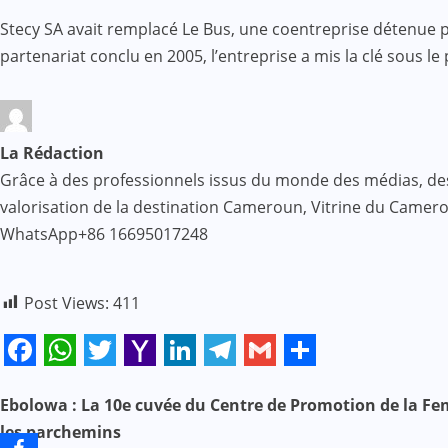
Stecy SA avait remplacé Le Bus, une coentreprise détenue p
partenariat conclu en 2005, l’entreprise a mis la clé sous le
La Rédaction
Grâce à des professionnels issus du monde des médias, des af
valorisation de la destination Cameroun, Vitrine du Came
WhatsApp+86 16695017248
Post Views:
411
Facebook
WhatsApp
Twitter
Yahoo
LinkedIn
Telegram
Gmail
Share
Mail
Ebolowa : La 10e cuvée du Centre de Promotion de la Fem
N
les parchemins