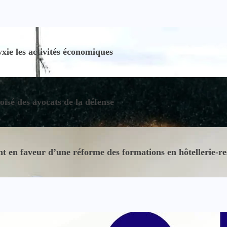
ie les activités économiques
oisé des avocats de la défense
 en faveur d’une réforme des formations en hôtellerie-re