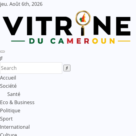
Skip
jeu. Août 6th, 2026
to
content
Accueil
Société
Santé
Eco & Business
Politique
Sport
International
Culture