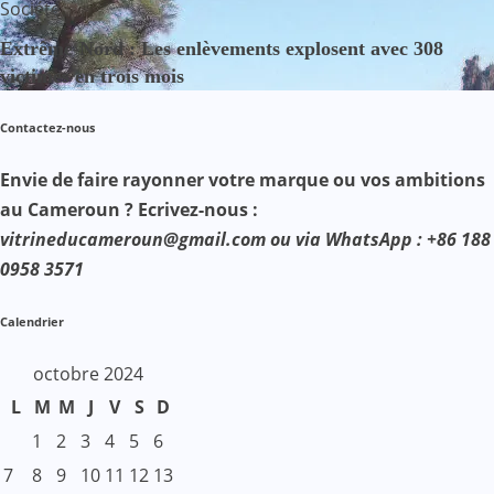
Société
Extrême-Nord : Les enlèvements explosent avec 308
victimes en trois mois
Contactez-nous
Envie de faire rayonner votre marque ou vos ambitions
au Cameroun ? Ecrivez-nous :
vitrineducameroun@gmail.com ou via WhatsApp : +86 188
0958 3571
Calendrier
octobre 2024
L
M
M
J
V
S
D
1
2
3
4
5
6
7
8
9
10
11
12
13