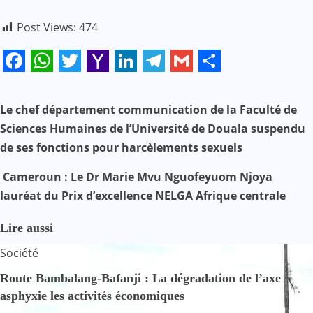
Post Views:
474
Facebook
WhatsApp
Twitter
Yahoo
LinkedIn
Telegram
Gmail
Share
Mail
N
Le chef département communication de la Faculté de
Sciences Humaines de l’Université de Douala suspendu
a
de ses fonctions pour harcèlements sexuels
v
Cameroun : Le Dr Marie Mvu Nguofeyuom Njoya
i
lauréat du Prix d’excellence NELGA Afrique centrale
g
Lire aussi
a
Société
t
Route Bambalang-Bafanji : La dégradation de l’axe
asphyxie les activités économiques
i