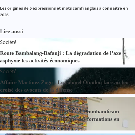
Les origines de 5 expressions et mots camfranglais à connaître en
2026
Lire aussi
Société
Route Bambalang-Bafanji : La dégradation de l’axe
asphyxie les activités économiques
Société
Affaire Martinez Zogo : Le colonel Otoulou face au feu
croisé des avocats de la défense
Société
Inclusion : l’association SOMSO et Promhandicam
militent en faveur d’une réforme des formations en
hôtellerie-restauration