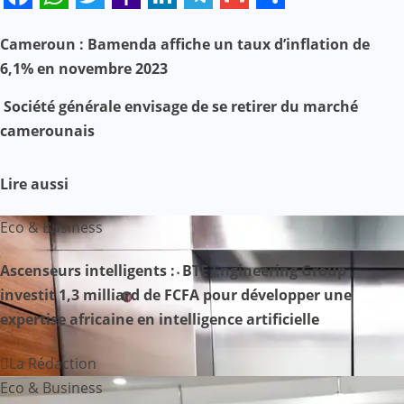
Facebook
WhatsApp
Twitter
Yahoo
LinkedIn
Telegram
Gmail
Share
Mail
N
Cameroun : Bamenda affiche un taux d’inflation de
6,1% en novembre 2023
a
Société générale envisage de se retirer du marché
v
camerounais
i
Lire aussi
g
Eco & Business
a
Ascenseurs intelligents : BTE Engineering Group
t
investit 1,3 milliard de FCFA pour développer une
i
expertise africaine en intelligence artificielle
o
La Rédaction
n
Eco & Business