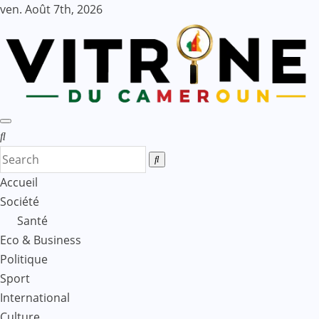
Skip
ven. Août 7th, 2026
to
content
Accueil
Société
Santé
Eco & Business
Politique
Sport
International
Culture