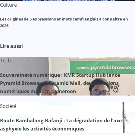
Culture
Les origines de 5 expressions et mots camfranglais à connaître en
2026
Lire aussi
Tech
Souveraineté numérique : KMR Startup Hub lance
Pyramid Browser et Pyramid Mail, deux solutions
numériques made in Cameroon
Société
Route Bambalang-Bafanji : La dégradation de l’axe
asphyxie les activités économiques