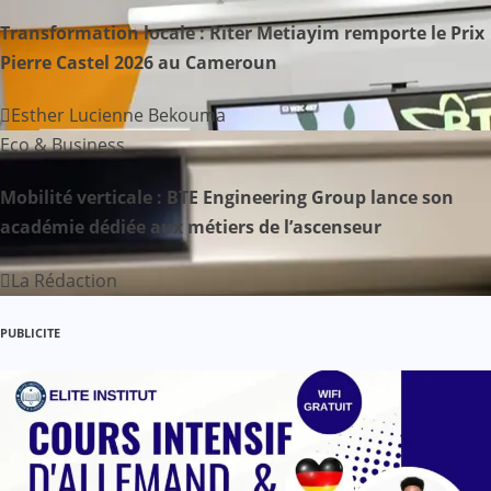
d
Transformation locale : Riter Metiayim remporte le Prix
Pierre Castel 2026 au Cameroun
e
Esther Lucienne Bekouma
l
Eco & Business
’
Mobilité verticale : BTE Engineering Group lance son
a
académie dédiée aux métiers de l’ascenseur
r
La Rédaction
t
PUBLICITE
i
c
l
e