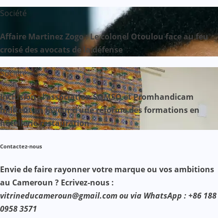
Société
Affaire Martinez Zogo : Le colonel Otoulou face au feu
croisé des avocats de la défense
Société
Inclusion : l’association SOMSO et Promhandicam
militent en faveur d’une réforme des formations en
hôtellerie-restauration
Contactez-nous
Envie de faire rayonner votre marque ou vos ambitions
au Cameroun ? Ecrivez-nous :
vitrineducameroun@gmail.com ou via WhatsApp : +86 188
0958 3571