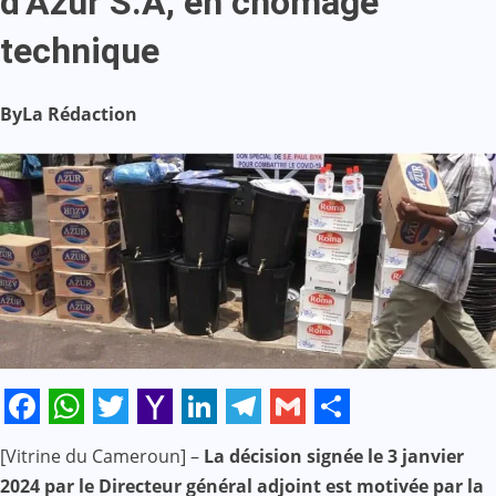
d’Azur S.A, en chômage
technique
By
La Rédaction
Facebook
WhatsApp
Twitter
Yahoo
LinkedIn
Telegram
Gmail
Share
[Vitrine du Cameroun] –
La décision signée le 3 janvier
Mail
2024 par le Directeur général adjoint est motivée par la