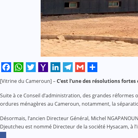
Facebook
WhatsApp
Twitter
Yahoo
LinkedIn
Telegram
Gmail
Share
[Vitrine du Cameroun] –
C’est l’une des résolutions forte
Mail
Suite à ce Conseil d’administration, des grandes réformes o
ordures ménagères au Cameroun, notamment, la séparation d
Désormais, l’ancien Directeur Général, Michel NGAPANOUN d
Djeutcheu est nommé Directeur de la société Hysacam, à l’i