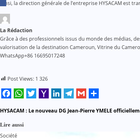
Ainsi, la direction générale de l’entreprise HYSACAM est tr
La Rédaction
Grâce à des professionnels issus du monde des médias, des af
valorisation de la destination Cameroun, Vitrine du Came
WhatsApp+86 16695017248
Post Views:
1 326
Facebook
WhatsApp
Twitter
Yahoo
LinkedIn
Telegram
Gmail
Share
Mail
N
HYSACAM : Le nouveau DG Jean-Pierre YMELE officielleme
a
Lire aussi
Société
v