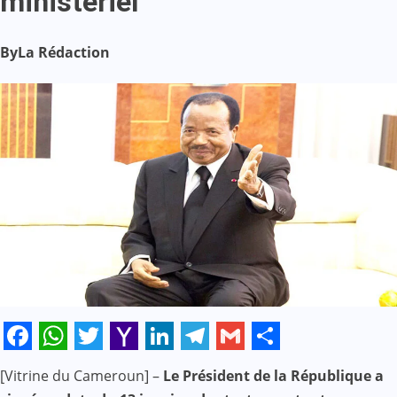
ministériel
By
La Rédaction
Facebook
WhatsApp
Twitter
Yahoo
LinkedIn
Telegram
Gmail
Share
[Vitrine du Cameroun] –
Le Président de la République a
Mail