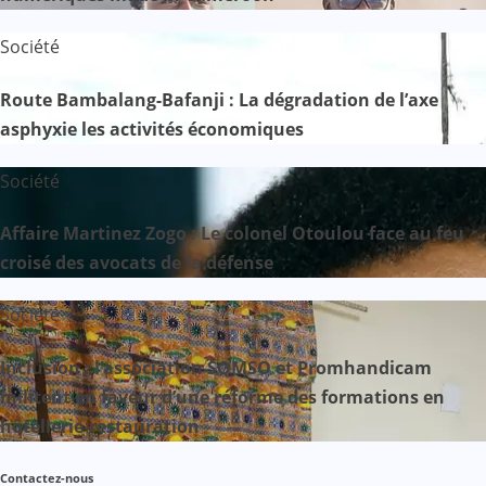
Société
Route Bambalang-Bafanji : La dégradation de l’axe
asphyxie les activités économiques
Société
Affaire Martinez Zogo : Le colonel Otoulou face au feu
croisé des avocats de la défense
Société
Inclusion : l’association SOMSO et Promhandicam
militent en faveur d’une réforme des formations en
hôtellerie-restauration
Contactez-nous