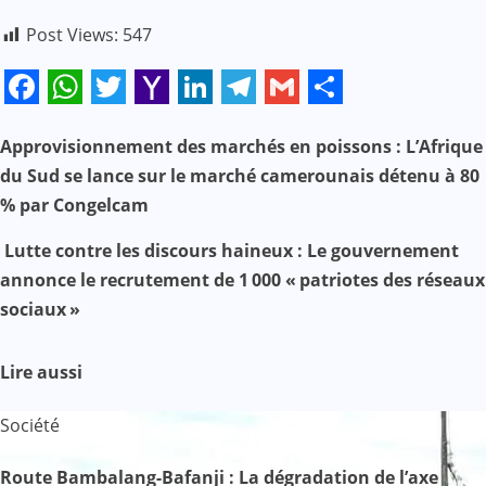
Post Views:
547
Facebook
WhatsApp
Twitter
Yahoo
LinkedIn
Telegram
Gmail
Share
Mail
N
Approvisionnement des marchés en poissons : L’Afrique
du Sud se lance sur le marché camerounais détenu à 80
a
% par Congelcam
v
Lutte contre les discours haineux : Le gouvernement
annonce le recrutement de 1 000 « patriotes des réseaux
i
sociaux »
g
Lire aussi
a
t
Société
i
Route Bambalang-Bafanji : La dégradation de l’axe