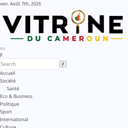
Skip
ven. Août 7th, 2026
to
content
Accueil
Société
Santé
Eco & Business
Politique
Sport
International
Culture