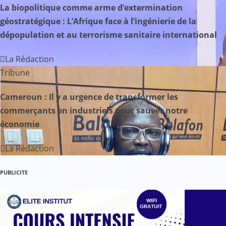
La biopolitique comme arme d’extermination
n
géostratégique : L’Afrique face à l’ingénierie de la
d
dépopulation et au terrorisme sanitaire international
e
La Rédaction
Tribune
l
’
Cameroun : Il y a urgence de transformer les
commerçants en industriels pour sauver notre
a
économie
r
La Rédaction
t
PUBLICITE
i
c
l