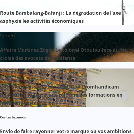
Route Bambalang-Bafanji : La dégradation de l’axe
asphyxie les activités économiques
Société
Affaire Martinez Zogo : Le colonel Otoulou face au feu
croisé des avocats de la défense
Société
Inclusion : l’association SOMSO et Promhandicam
militent en faveur d’une réforme des formations en
hôtellerie-restauration
Contactez-nous
Envie de faire rayonner votre marque ou vos ambitions