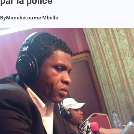
par la police
By
Monebetoume Mbelle