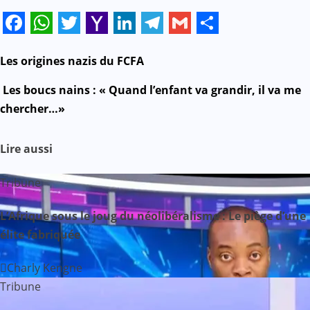
Facebook
WhatsApp
Twitter
Yahoo
LinkedIn
Telegram
Gmail
Share
Mail
N
Les origines nazis du FCFA
a
Les boucs nains : « Quand l’enfant va grandir, il va me
chercher…»
v
i
Lire aussi
g
Tribune
a
L’Afrique sous le joug du néolibéralisme : Le piège d’une
élite fabriquée
t
i
Charly Kengne
Tribune
o