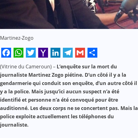
Martinez-Zogo
Facebook
WhatsApp
Twitter
Yahoo
LinkedIn
Telegram
Gmail
Share
(Vitrine du Cameroun) –
L’enquête sur la mort du
Mail
journaliste Martinez Zogo piétine. D’un côté il y a la
gendarmerie qui conduit son enquête, d’un autre côté il
y a la police. Mais jusqu’ici aucun suspect n’a été
identifié et personne n’a été convoqué pour être
auditionné. Les deux corps ne se concertent pas. Mais la
police exploite actuellement les téléphones du
journaliste.