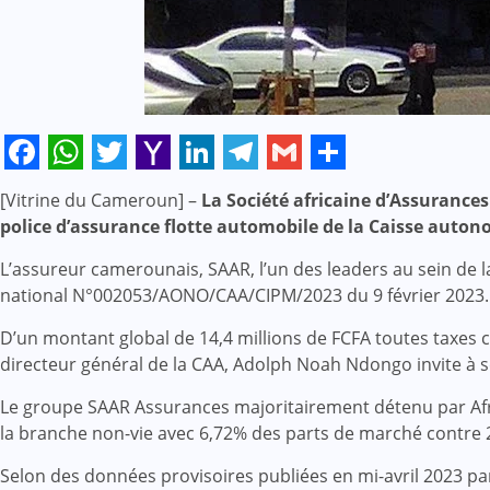
Facebook
WhatsApp
Twitter
Yahoo
LinkedIn
Telegram
Gmail
Share
[Vitrine du Cameroun] –
La Société africaine d’Assurances 
Mail
police d’assurance flotte automobile de la Caisse autono
L’assureur camerounais, SAAR, l’un des leaders au sein de l
national N°002053/AONO/CAA/CIPM/2023 du 9 février 2023.
D’un montant global de 14,4 millions de FCFA toutes taxes 
directeur général de la CAA, Adolph Noah Ndongo invite à s
Le groupe SAAR Assurances majoritairement détenu par Af
la branche non-vie avec 6,72% des parts de marché contre 2
Selon des données provisoires publiées en mi-avril 2023 par