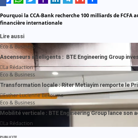
Facebook
WhatsApp
Twitter
Yahoo
LinkedIn
Telegram
Gmail
Share
Mail
Navigation
Pourquoi la CCA-Bank recherche 100 milliards de FCFA au
financière internationale
de
Lire aussi
l’article
Eco & Business
Ascenseurs intelligents : BTE Engineering Group investi
La Rédaction
Eco & Business
Transformation locale : Riter Metiayim remporte le Pr
Esther Lucienne Bekouma
Eco & Business
Mobilité verticale : BTE Engineering Group lance son 
La Rédaction
PUBLICITE