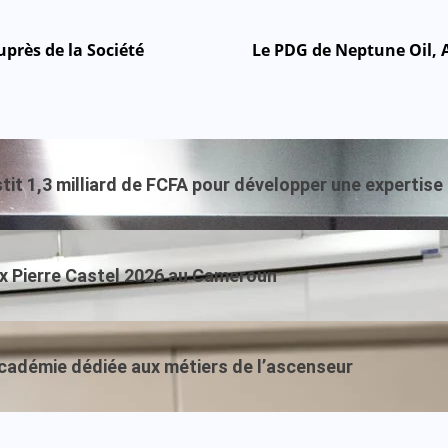
près de la Société
Le PDG de Neptune Oil, A
t 1,3 milliard de FCFA pour développer une expertise af
ix Pierre Castel 2026 au Cameroun
académie dédiée aux métiers de l’ascenseur