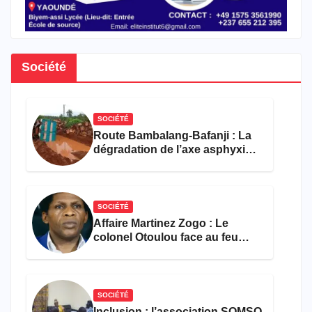
Société
SOCIÉTÉ
Route Bambalang-Bafanji : La
dégradation de l’axe asphyxie
les activités économiques
SOCIÉTÉ
Affaire Martinez Zogo : Le
colonel Otoulou face au feu
croisé des avocats de la
défense
SOCIÉTÉ
Inclusion : l’association SOMSO