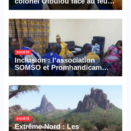
colonel Otoulou face au feu
croisé des avocats de la
défense
SOCIÉTÉ
Inclusion : l’association
SOMSO et Promhandicam
militent en faveur d’une
réforme des formations en
hôtellerie-restauration
SOCIÉTÉ
Extrême-Nord : Les