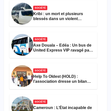
SOCIÉTÉ
Kribi : un mort et plusieurs
blessés dans un violent
accident près du port
SOCIÉTÉ
Axe Douala – Edéa : Un bus de
United Express VIP ravagé par
les flammes à Missole
SOCIÉTÉ
Help To Oldest (HOLD) :
l’association dresse un bilan
encourageant au premier
semestre de 2026
SOCIÉTÉ
Cameroun : L’État incapable de