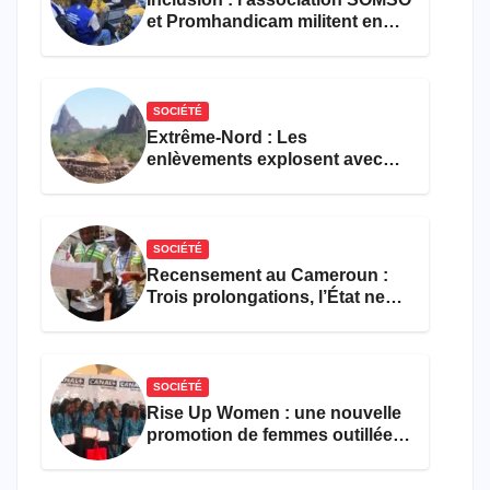
et Promhandicam militent en
faveur d’une réforme des
formations en hôtellerie-
restauration
SOCIÉTÉ
Extrême-Nord : Les
enlèvements explosent avec
308 victimes en trois mois
SOCIÉTÉ
Recensement au Cameroun :
Trois prolongations, l’État ne
parvient toujours pas à achever
le comptage de la population
SOCIÉTÉ
Rise Up Women : une nouvelle
promotion de femmes outillées
pour l’emploi et
l’entrepreneuriat