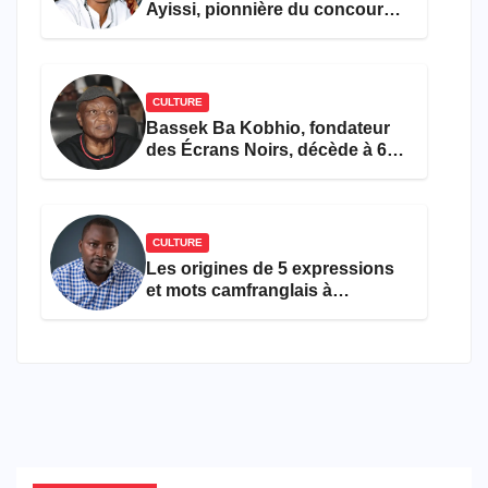
Ayissi, pionnière du concours
Miss Cameroun, est décédée
CULTURE
Bassek Ba Kobhio, fondateur
des Écrans Noirs, décède à 69
ans
CULTURE
Les origines de 5 expressions
et mots camfranglais à
connaître en 2026