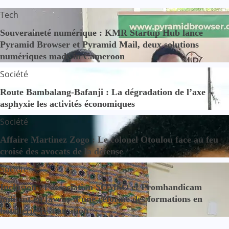
Tech
Souveraineté numérique : KMR Startup Hub lance
Pyramid Browser et Pyramid Mail, deux solutions
numériques made in Cameroon
Société
Route Bambalang-Bafanji : La dégradation de l’axe
asphyxie les activités économiques
Société
Affaire Martinez Zogo : Le colonel Otoulou face au feu
croisé des avocats de la défense
Société
Inclusion : l’association SOMSO et Promhandicam
militent en faveur d’une réforme des formations en
hôtellerie-restauration