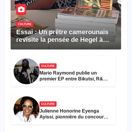
CULTURE
Essai : Un prêtre camerounais
revisite la pensée de Hegel à
travers le rêve américain
CULTURE
Mario Raymond publie un
premier EP entre Bikutsi, R&B
et pop française
CULTURE
Julienne Honorine Eyenga
Ayissi, pionnière du concours
Miss Cameroun, est décédée