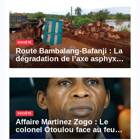
Mail, deux solutions
numériques made in
Cameroon
SOCIÉTÉ
Route Bambalang-Bafanji : La
dégradation de l’axe asphyxie
les activités économiques
SOCIÉTÉ
Affaire Martinez Zogo : Le
colonel Otoulou face au feu
croisé des avocats de la