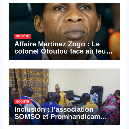
SOCIÉTÉ
Affaire Martinez Zogo : Le
colonel Otoulou face au feu
croisé des avocats de la
défense
SOCIÉTÉ
Inclusion : l’association
SOMSO et Promhandicam
militent en faveur d’une