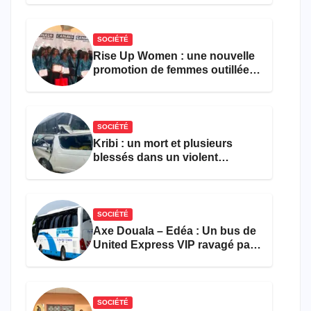
le comptage de la population
SOCIÉTÉ
Rise Up Women : une nouvelle
promotion de femmes outillées
pour l’emploi et
l’entrepreneuriat
SOCIÉTÉ
Kribi : un mort et plusieurs
blessés dans un violent
accident près du port
SOCIÉTÉ
Axe Douala – Edéa : Un bus de
United Express VIP ravagé par
les flammes à Missole
SOCIÉTÉ