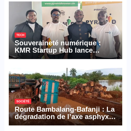
TECH
Souveraineté numérique :
KMR Startup Hub lance
Pyramid Browser et Pyramid
Mail, deux solutions
numériques made in
Cameroon
SOCIÉTÉ
Route Bambalang-Bafanji : La
dégradation de l’axe asphyxie
les activités économiques