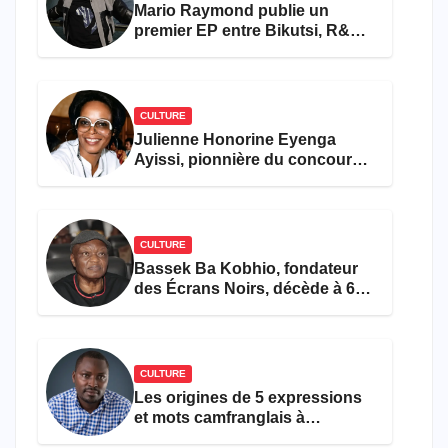
Mario Raymond publie un
premier EP entre Bikutsi, R&B
et pop française
CULTURE
Julienne Honorine Eyenga
Ayissi, pionnière du concours
Miss Cameroun, est décédée
CULTURE
Bassek Ba Kobhio, fondateur
des Écrans Noirs, décède à 69
ans
CULTURE
Les origines de 5 expressions
et mots camfranglais à
connaître en 2026