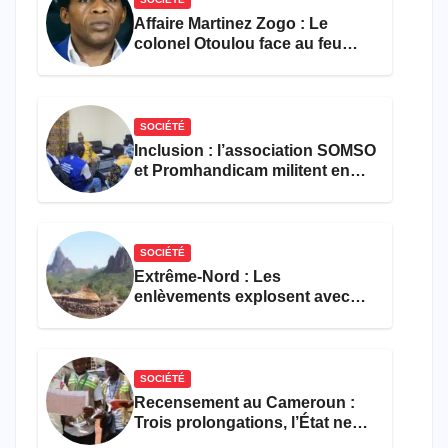
Affaire Martinez Zogo : Le
colonel Otoulou face au feu
croisé des avocats de la
défense
SOCIÉTÉ
Inclusion : l’association SOMSO
et Promhandicam militent en
faveur d’une réforme des
formations en hôtellerie-
restauration
SOCIÉTÉ
Extrême-Nord : Les
enlèvements explosent avec
308 victimes en trois mois
SOCIÉTÉ
Recensement au Cameroun :
Trois prolongations, l’État ne
parvient toujours pas à achever