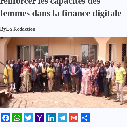
renforcer les capacités des
femmes dans la finance digitale
By
La Rédaction
Facebook
WhatsApp
Twitter
Yahoo
LinkedIn
Telegram
Gmail
Share