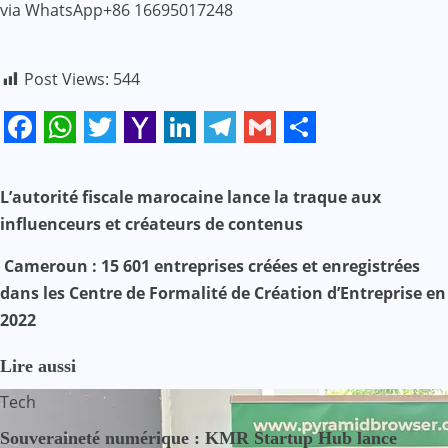
via WhatsApp+86 16695017248
Post Views:
544
Facebook
WhatsApp
Twitter
Yahoo
LinkedIn
Telegram
Gmail
Share
Mail
N
L’autorité fiscale marocaine lance la traque aux
influenceurs et créateurs de contenus
a
Cameroun : 15 601 entreprises créées et enregistrées
v
dans les Centre de Formalité de Création d’Entreprise en
i
2022
g
Lire aussi
a
Tech
t
Souveraineté numérique : KMR Startup Hub lance