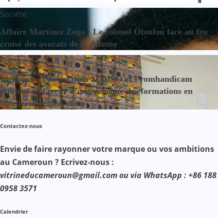
Société
Affaire Martinez Zogo : Le colonel Otoulou face au feu
croisé des avocats de la défense
Société
Inclusion : l’association SOMSO et Promhandicam
militent en faveur d’une réforme des formations en
hôtellerie-restauration
Contactez-nous
Envie de faire rayonner votre marque ou vos ambitions
au Cameroun ? Ecrivez-nous :
vitrineducameroun@gmail.com ou via WhatsApp : +86 188
0958 3571
Calendrier