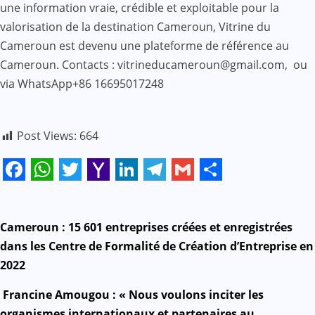
une information vraie, crédible et exploitable pour la
valorisation de la destination Cameroun, Vitrine du
Cameroun est devenu une plateforme de référence au
Cameroun. Contacts : vitrineducameroun@gmail.com, ou
via WhatsApp+86 16695017248
Post Views:
664
Facebook
WhatsApp
Twitter
Yahoo
LinkedIn
Telegram
Gmail
Share
Mail
N
Cameroun : 15 601 entreprises créées et enregistrées
dans les Centre de Formalité de Création d’Entreprise en
a
2022
v
Francine Amougou : « Nous voulons inciter les
organismes internationaux et partenaires au