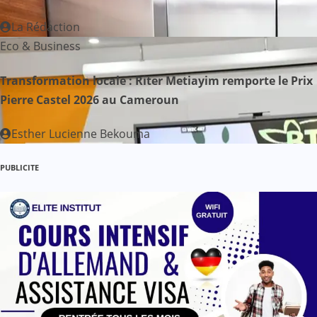
a
La Rédaction
r
Eco & Business
t
Transformation locale : Riter Metiayim remporte le Prix
Pierre Castel 2026 au Cameroun
i
c
Esther Lucienne Bekouma
l
PUBLICITE
e