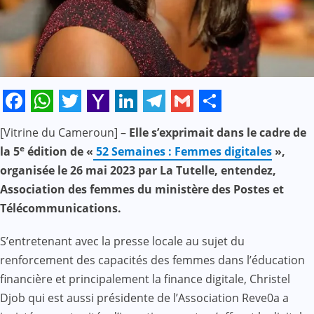
Facebook
WhatsApp
Twitter
Yahoo
LinkedIn
Telegram
Gmail
Share
[Vitrine du Cameroun] –
Elle s’exprimait dans le cadre de
Mail
e
la 5
édition de «
52 Semaines : Femmes digitales
»,
organisée le 26 mai 2023 par La Tutelle, entendez,
Association des femmes du ministère des Postes et
Télécommunications.
S’entretenant avec la presse locale au sujet du
renforcement des capacités des femmes dans l’éducation
financière et principalement la finance digitale, Christel
Djob qui est aussi présidente de l’Association Reve0a a