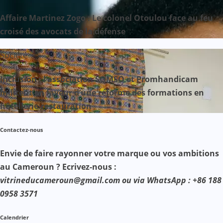
Affaire Martinez Zogo : Le colonel Otoulou face au feu
croisé des avocats de la défense
Société
Inclusion : l’association SOMSO et Promhandicam
militent en faveur d’une réforme des formations en
hôtellerie-restauration
Contactez-nous
Envie de faire rayonner votre marque ou vos ambitions
au Cameroun ? Ecrivez-nous :
vitrineducameroun@gmail.com ou via WhatsApp : +86 188
0958 3571
Calendrier