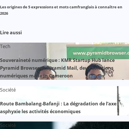
Les origines de 5 expressions et mots camfranglais à connaître en
2026
Lire aussi
Tech
Souveraineté numérique : KMR Startup Hub lance
Pyramid Browser et Pyramid Mail, deux solutions
numériques made in Cameroon
Société
Route Bambalang-Bafanji : La dégradation de l’axe
asphyxie les activités économiques
Société