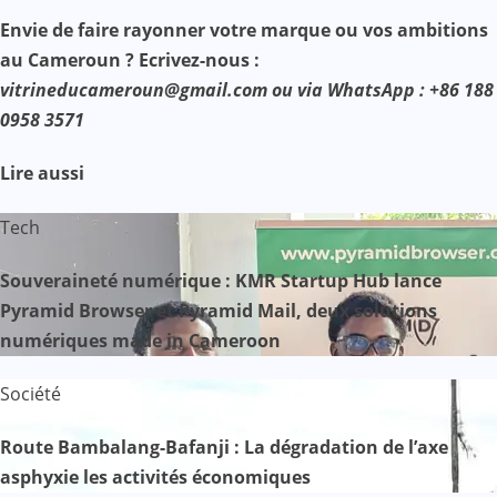
Envie de faire rayonner votre marque ou vos ambitions
au Cameroun ? Ecrivez-nous :
vitrineducameroun@gmail.com ou via WhatsApp : +86 188
0958 3571
Lire aussi
Tech
Souveraineté numérique : KMR Startup Hub lance
Pyramid Browser et Pyramid Mail, deux solutions
numériques made in Cameroon
Société
Route Bambalang-Bafanji : La dégradation de l’axe
asphyxie les activités économiques