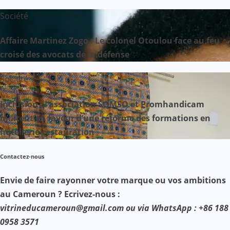
Société
Affaire Martinez Zogo : Le colonel Otoulou face au feu
croisé des avocats de la défense
Société
Inclusion : l’association SOMSO et Promhandicam
militent en faveur d’une réforme des formations en
hôtellerie-restauration
Contactez-nous
Envie de faire rayonner votre marque ou vos ambitions
au Cameroun ? Ecrivez-nous :
vitrineducameroun@gmail.com ou via WhatsApp : +86 188
0958 3571