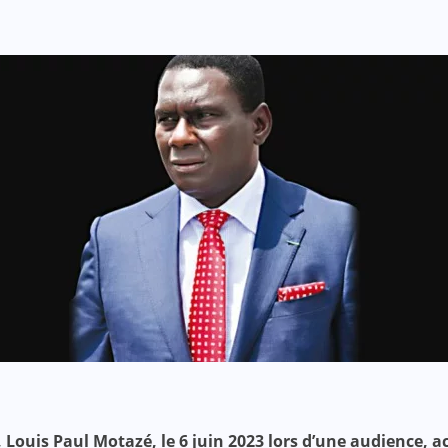
s, Louis Paul Motazé, le 6 juin 2023 lors d’une audience,