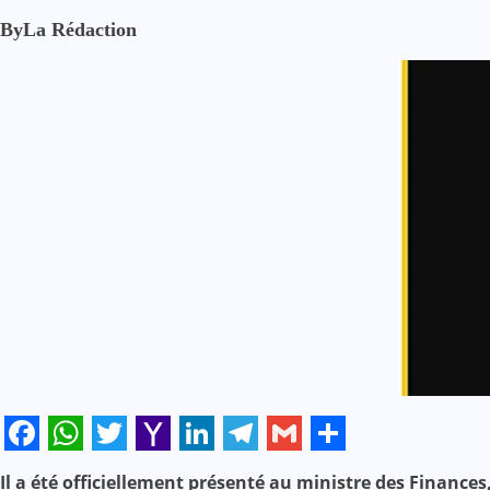
By
La Rédaction
Facebook
WhatsApp
Twitter
Yahoo
LinkedIn
Telegram
Gmail
Share
Il a été officiellement présenté au ministre des Finance