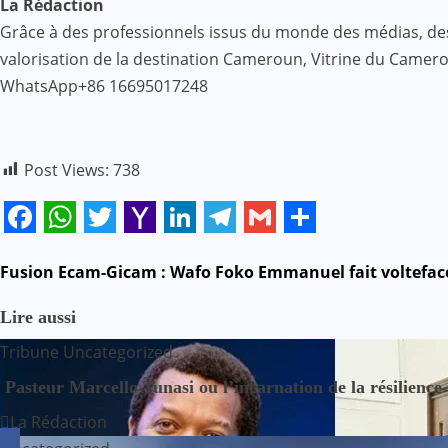
La Rédaction
Grâce à des professionnels issus du monde des médias, des af
valorisation de la destination Cameroun, Vitrine du Came
WhatsApp+86 16695017248
Post Views:
738
Facebook
WhatsApp
Twitter
Yahoo
LinkedIn
Telegram
Gmail
Share
Mail
N
Fusion Ecam-Gicam : Wafo Foko Emmanuel fait voltefac
a
Lire aussi
Tribune
Uncategorized
v
Pasteur Marcello Tunasi ou l’incarnation de la résilience
i
La Rédaction
g