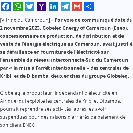
Facebook
WhatsApp
Twitter
Yahoo
LinkedIn
Telegram
Gmail
Share
[Vitrine du Cameroun] –
Par voie de communiqué daté du
Mail
2 novembre 2023, Gobeleq Energy of Cameroun (Eneo),
concessionnaire de production, de distribution et de
vente de l’énergie électrique au Cameroun, avait justifié
sa défaillance en fourniture de l’électricité sur
l’ensemble du réseau interconnecté-Sud du Cameroun
par « la mise à l’arrêt intentionnelle » des centrales de
Kribi, et de Dibamba, deux entités du groupe Globeleq.
Globeleq le producteur indépendant d’électricité en
Afrique, qui exploite les centrales de Kribi et Dibamba,
pourrait reprendre ses activités, après les avoir
suspendues pour des raisons d’arriérés de paiement de
son client ENEO.