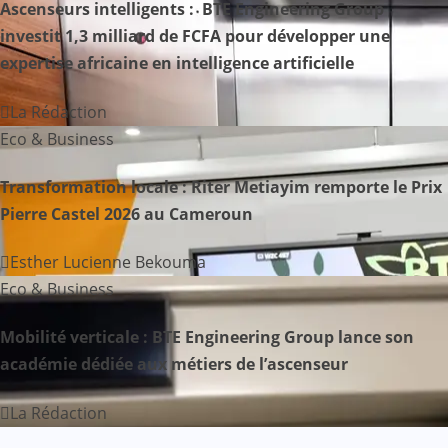
Ascenseurs intelligents : BTE Engineering Group
i
investit 1,3 milliard de FCFA pour développer une
expertise africaine en intelligence artificielle
o
n
La Rédaction
Eco & Business
d
Transformation locale : Riter Metiayim remporte le Prix
e
Pierre Castel 2026 au Cameroun
l
Esther Lucienne Bekouma
’
Eco & Business
a
Mobilité verticale : BTE Engineering Group lance son
r
académie dédiée aux métiers de l’ascenseur
t
La Rédaction