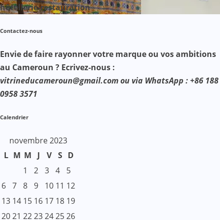
hôtellerie-restauration
Contactez-nous
Envie de faire rayonner votre marque ou vos ambitions
au Cameroun ? Ecrivez-nous :
vitrineducameroun@gmail.com ou via WhatsApp : +86 188
0958 3571
Calendrier
novembre 2023
L
M
M
J
V
S
D
1
2
3
4
5
6
7
8
9
10
11
12
13
14
15
16
17
18
19
20
21
22
23
24
25
26