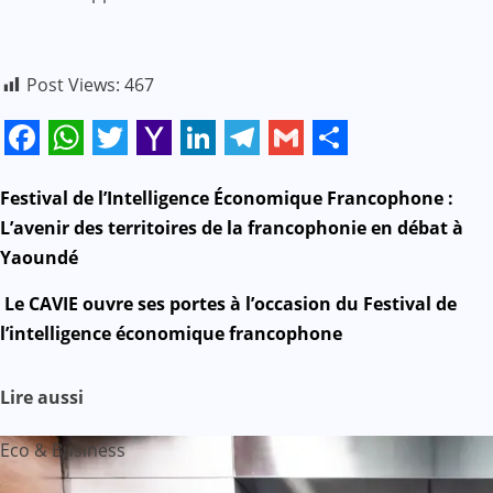
Post Views:
467
Facebook
WhatsApp
Twitter
Yahoo
LinkedIn
Telegram
Gmail
Share
Mail
N
Festival de l’Intelligence Économique Francophone :
L’avenir des territoires de la francophonie en débat à
a
Yaoundé
v
Le CAVIE ouvre ses portes à l’occasion du Festival de
l’intelligence économique francophone
i
g
Lire aussi
a
Eco & Business
t