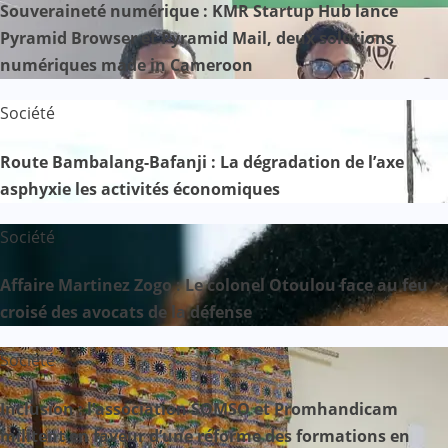
Souveraineté numérique : KMR Startup Hub lance
Pyramid Browser et Pyramid Mail, deux solutions
numériques made in Cameroon
Société
Route Bambalang-Bafanji : La dégradation de l’axe
asphyxie les activités économiques
Société
Affaire Martinez Zogo : Le colonel Otoulou face au feu
croisé des avocats de la défense
Société
Inclusion : l’association SOMSO et Promhandicam
militent en faveur d’une réforme des formations en