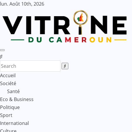
Skip
lun. Août 10th, 2026
to
content
Accueil
Société
Santé
Eco & Business
Politique
Sport
International
Culture