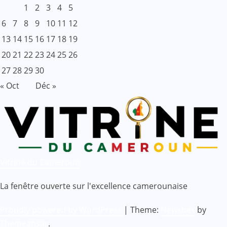
1
2
3
4
5
6
7
8
9
10
11
12
13
14
15
16
17
18
19
20
21
22
23
24
25
26
27
28
29
30
« Oct
Déc »
Vitrine du Cameroun
La fenêtre ouverte sur l'excellence camerounaise
Proudly powered by WordPress
|
Theme:
Newsbes
by
Themeansar
.