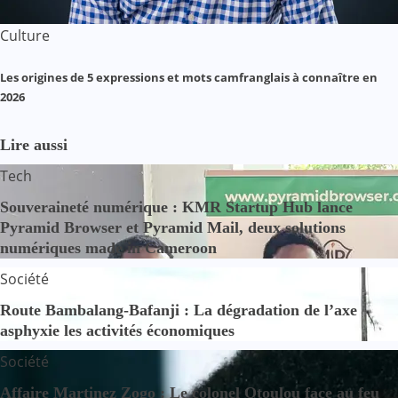
Culture
Les origines de 5 expressions et mots camfranglais à connaître en
2026
Lire aussi
Tech
Souveraineté numérique : KMR Startup Hub lance
Pyramid Browser et Pyramid Mail, deux solutions
numériques made in Cameroon
Société
Route Bambalang-Bafanji : La dégradation de l’axe
asphyxie les activités économiques
Société
Affaire Martinez Zogo : Le colonel Otoulou face au feu