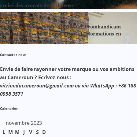
croisé des avocats de la défense
Société
Inclusion : l’association SOMSO et Promhandicam
militent en faveur d’une réforme des formations en
hôtellerie-restauration
Contactez-nous
Envie de faire rayonner votre marque ou vos ambitions
au Cameroun ? Ecrivez-nous :
vitrineducameroun@gmail.com ou via WhatsApp : +86 188
0958 3571
Calendrier
novembre 2023
L
M
M
J
V
S
D