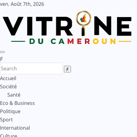
Skip
ven. Août 7th, 2026
to
content
Accueil
Société
Santé
Eco & Business
Politique
Sport
International
Culture