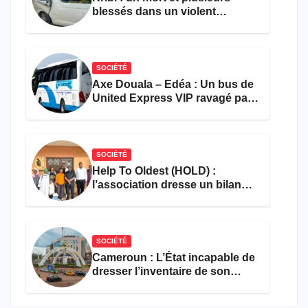
blessés dans un violent
accident près du port
SOCIÉTÉ
Axe Douala – Edéa : Un bus de
United Express VIP ravagé par
les flammes à Missole
SOCIÉTÉ
Help To Oldest (HOLD) :
l’association dresse un bilan
encourageant au premier
semestre de 2026
SOCIÉTÉ
Cameroun : L’État incapable de
dresser l’inventaire de son
propre patrimoine