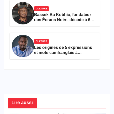
CULTURE
Bassek Ba Kobhio, fondateur
des Écrans Noirs, décède à 69
ans
CULTURE
Les origines de 5 expressions
et mots camfranglais à
connaître en 2026
Lire aussi