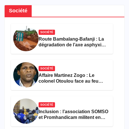
Société
SOCIÉTÉ
Route Bambalang-Bafanji : La
dégradation de l’axe asphyxie
les activités économiques
SOCIÉTÉ
Affaire Martinez Zogo : Le
colonel Otoulou face au feu
croisé des avocats de la
défense
SOCIÉTÉ
Inclusion : l’association SOMSO
et Promhandicam militent en
faveur d’une réforme des
formations en hôtellerie-