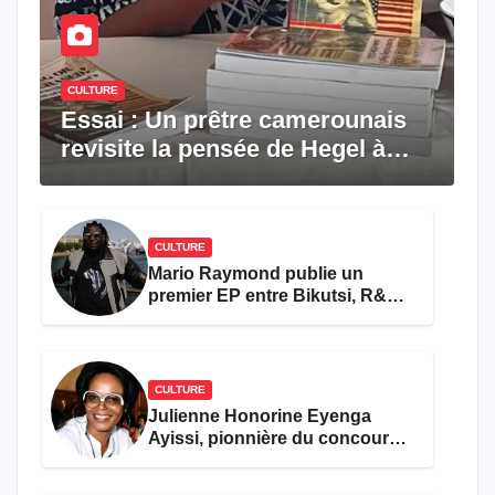
CULTURE
Essai : Un prêtre camerounais
revisite la pensée de Hegel à
travers le rêve américain
CULTURE
Mario Raymond publie un
premier EP entre Bikutsi, R&B
et pop française
CULTURE
Julienne Honorine Eyenga
Ayissi, pionnière du concours
Miss Cameroun, est décédée