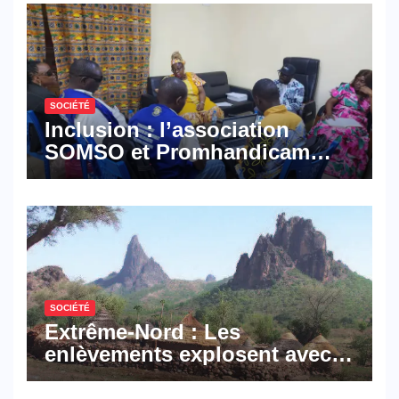
SOCIÉTÉ
Inclusion : l’association
SOMSO et Promhandicam
militent en faveur d’une
réforme des formations en
hôtellerie-restauration
SOCIÉTÉ
Extrême-Nord : Les
enlèvements explosent avec
308 victimes en trois mois