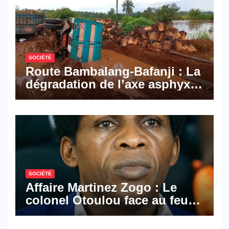
SOCIÉTÉ
Route Bambalang-Bafanji : La
dégradation de l’axe asphyxie
les activités économiques
SOCIÉTÉ
Affaire Martinez Zogo : Le
colonel Otoulou face au feu
croisé des avocats de la
défense