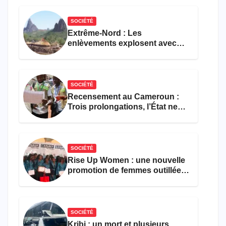
restauration
SOCIÉTÉ
Extrême-Nord : Les
enlèvements explosent avec
308 victimes en trois mois
SOCIÉTÉ
Recensement au Cameroun :
Trois prolongations, l’État ne
parvient toujours pas à achever
le comptage de la population
SOCIÉTÉ
Rise Up Women : une nouvelle
promotion de femmes outillées
pour l’emploi et
l’entrepreneuriat
SOCIÉTÉ
Kribi : un mort et plusieurs