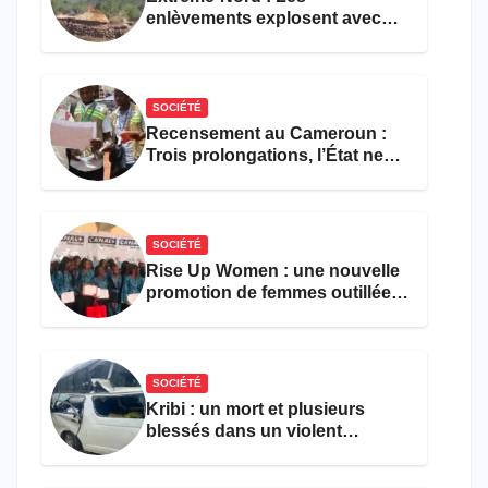
enlèvements explosent avec
308 victimes en trois mois
SOCIÉTÉ
Recensement au Cameroun :
Trois prolongations, l’État ne
parvient toujours pas à achever
le comptage de la population
SOCIÉTÉ
Rise Up Women : une nouvelle
promotion de femmes outillées
pour l’emploi et
l’entrepreneuriat
SOCIÉTÉ
Kribi : un mort et plusieurs
blessés dans un violent
accident près du port