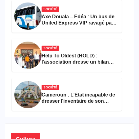
SOCIÉTÉ
Axe Douala – Edéa : Un bus de
United Express VIP ravagé par
les flammes à Missole
SOCIÉTÉ
Help To Oldest (HOLD) :
l’association dresse un bilan
encourageant au premier
semestre de 2026
SOCIÉTÉ
Cameroun : L’État incapable de
dresser l’inventaire de son
propre patrimoine