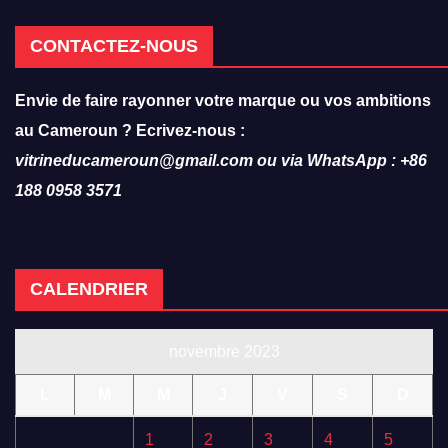
CONTACTEZ-NOUS
Envie de faire rayonner votre marque ou vos ambitions
au Cameroun ? Ecrivez-nous :
vitrineducameroun@gmail.com ou via WhatsApp : +86
188 0958 3571
CALENDRIER
novembre 2023
L
M
M
J
V
S
D
1
2
3
4
5