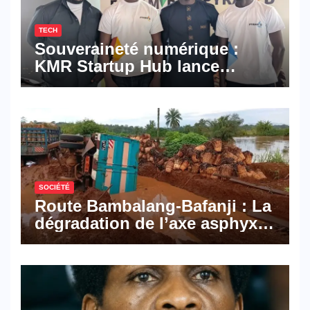
TECH
Souveraineté numérique :
KMR Startup Hub lance
Pyramid Browser et Pyramid
Mail, deux solutions
numériques made in
Cameroon
SOCIÉTÉ
Route Bambalang-Bafanji : La
dégradation de l’axe asphyxie
les activités économiques