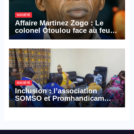
SOCIÉTÉ
Affaire Martinez Zogo : Le
colonel Otoulou face au feu
croisé des avocats de la
défense
SOCIÉTÉ
Inclusion : l’association
SOMSO et Promhandicam
militent en faveur d’une
réforme des formations en
hôtellerie-restauration