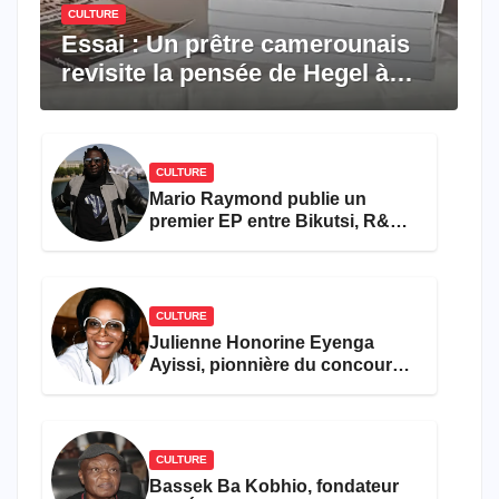
CULTURE
Essai : Un prêtre camerounais
revisite la pensée de Hegel à
travers le rêve américain
CULTURE
Mario Raymond publie un
premier EP entre Bikutsi, R&B
et pop française
CULTURE
Julienne Honorine Eyenga
Ayissi, pionnière du concours
Miss Cameroun, est décédée
CULTURE
Bassek Ba Kobhio, fondateur