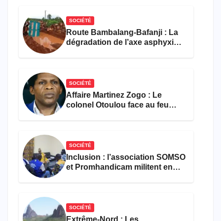
SOCIÉTÉ
Route Bambalang-Bafanji : La
dégradation de l’axe asphyxie
les activités économiques
SOCIÉTÉ
Affaire Martinez Zogo : Le
colonel Otoulou face au feu
croisé des avocats de la
défense
SOCIÉTÉ
Inclusion : l’association SOMSO
et Promhandicam militent en
faveur d’une réforme des
formations en hôtellerie-
restauration
SOCIÉTÉ
Extrême-Nord : Les