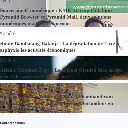
Tech
Souveraineté numérique : KMR Startup Hub lance
Pyramid Browser et Pyramid Mail, deux solutions
numériques made in Cameroon
Société
Route Bambalang-Bafanji : La dégradation de l’axe
asphyxie les activités économiques
Société
Affaire Martinez Zogo : Le colonel Otoulou face au feu
croisé des avocats de la défense
Société
Inclusion : l’association SOMSO et Promhandicam
militent en faveur d’une réforme des formations en
hôtellerie-restauration
Contactez-nous