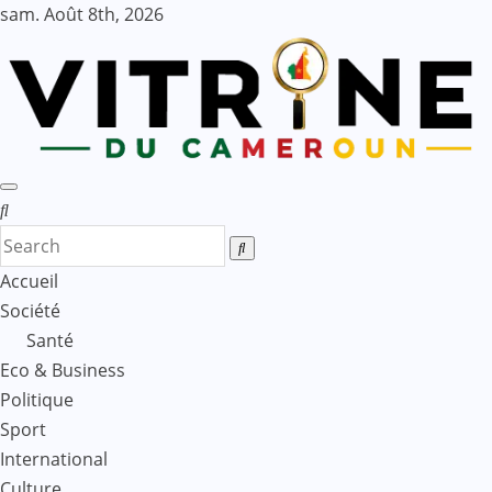
Skip
sam. Août 8th, 2026
to
content
Accueil
Société
Santé
Eco & Business
Politique
Sport
International
Culture