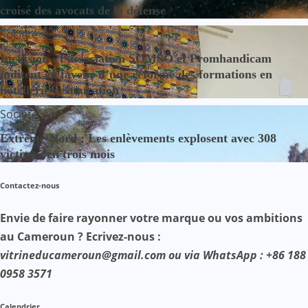
croisé des avocats de la défense
Société
Inclusion : l’association SOMSO et Promhandicam
militent en faveur d’une réforme des formations en
hôtellerie-restauration
Société
Extrême-Nord : Les enlèvements explosent avec 308
victimes en trois mois
Contactez-nous
Envie de faire rayonner votre marque ou vos ambitions
au Cameroun ? Ecrivez-nous :
vitrineducameroun@gmail.com ou via WhatsApp : +86 188
0958 3571
Calendrier