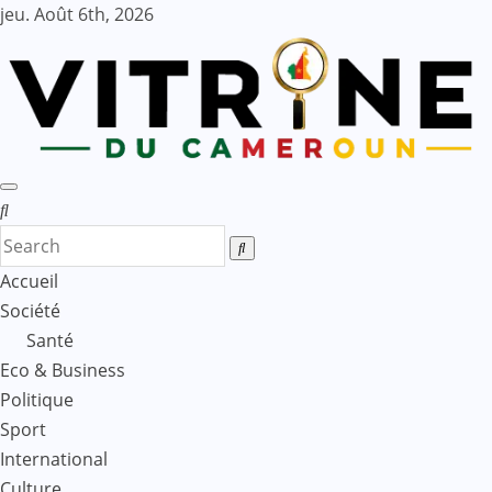
Skip
jeu. Août 6th, 2026
to
content
Accueil
Société
Santé
Eco & Business
Politique
Sport
International
Culture