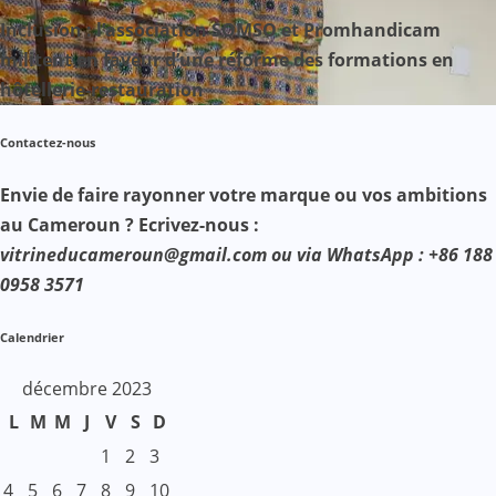
Inclusion : l’association SOMSO et Promhandicam
militent en faveur d’une réforme des formations en
hôtellerie-restauration
Contactez-nous
Envie de faire rayonner votre marque ou vos ambitions
au Cameroun ? Ecrivez-nous :
vitrineducameroun@gmail.com ou via WhatsApp : +86 188
0958 3571
Calendrier
décembre 2023
L
M
M
J
V
S
D
1
2
3
4
5
6
7
8
9
10