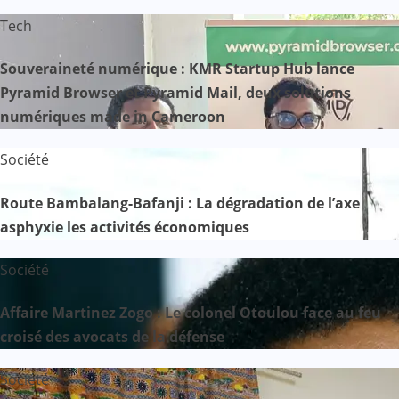
Tech
Souveraineté numérique : KMR Startup Hub lance
Pyramid Browser et Pyramid Mail, deux solutions
numériques made in Cameroon
Société
Route Bambalang-Bafanji : La dégradation de l’axe
asphyxie les activités économiques
Société
Affaire Martinez Zogo : Le colonel Otoulou face au feu
croisé des avocats de la défense
Société