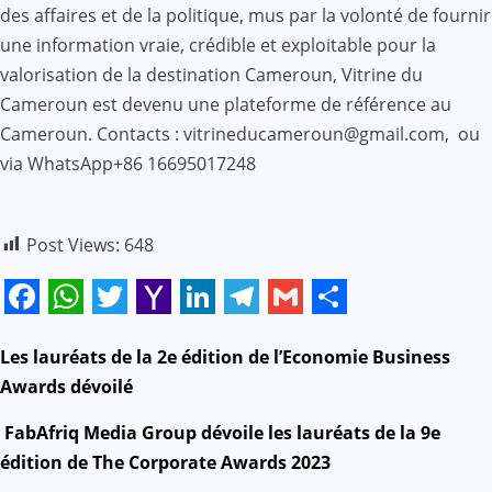
des affaires et de la politique, mus par la volonté de fournir
une information vraie, crédible et exploitable pour la
valorisation de la destination Cameroun, Vitrine du
Cameroun est devenu une plateforme de référence au
Cameroun. Contacts : vitrineducameroun@gmail.com, ou
via WhatsApp+86 16695017248
Post Views:
648
Facebook
WhatsApp
Twitter
Yahoo
LinkedIn
Telegram
Gmail
Share
Mail
N
Les lauréats de la 2e édition de l’Economie Business
Awards dévoilé
a
FabAfriq Media Group dévoile les lauréats de la 9e
v
édition de The Corporate Awards 2023