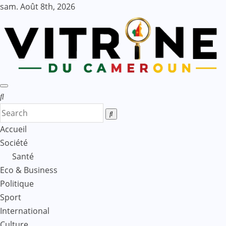
Skip
sam. Août 8th, 2026
to
content
Accueil
Société
Santé
Eco & Business
Politique
Sport
International
Culture