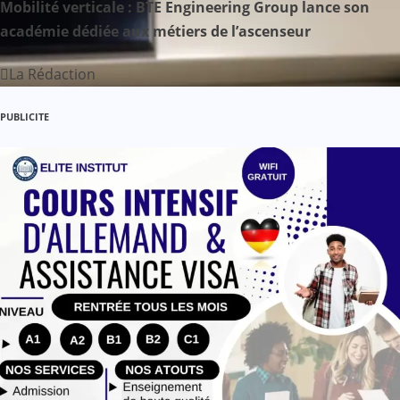
Mobilité verticale : BTE Engineering Group lance son
a
académie dédiée aux métiers de l’ascenseur
r
La Rédaction
t
PUBLICITE
i
c
l
e