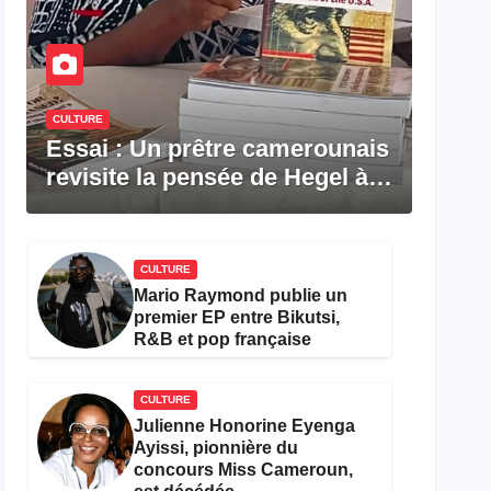
CULTURE
Essai : Un prêtre camerounais
revisite la pensée de Hegel à
travers le rêve américain
CULTURE
Mario Raymond publie un
premier EP entre Bikutsi,
R&B et pop française
CULTURE
Julienne Honorine Eyenga
Ayissi, pionnière du
concours Miss Cameroun,