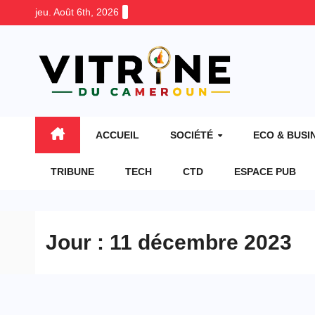
Skip
jeu. Août 6th, 2026
to
content
ACCUEIL
SOCIÉTÉ
ECO & BUSI
TRIBUNE
TECH
CTD
ESPACE PUB
Jour :
11 décembre 2023