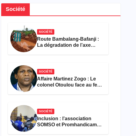
Société
SOCIÉTÉ
Route Bambalang-Bafanji :
La dégradation de l’axe
asphyxie les activités
économiques
SOCIÉTÉ
Affaire Martinez Zogo : Le
colonel Otoulou face au feu
croisé des avocats de la
défense
SOCIÉTÉ
Inclusion : l’association
SOMSO et Promhandicam
militent en faveur d’une