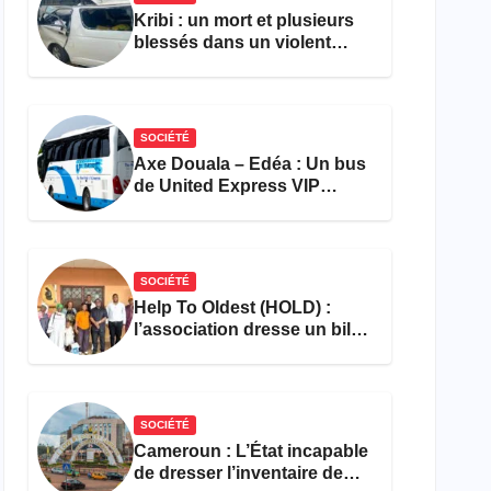
Kribi : un mort et plusieurs
blessés dans un violent
accident près du port
SOCIÉTÉ
Axe Douala – Edéa : Un bus
de United Express VIP
ravagé par les flammes à
Missole
SOCIÉTÉ
Help To Oldest (HOLD) :
l’association dresse un bilan
encourageant au premier
semestre de 2026
SOCIÉTÉ
Cameroun : L’État incapable
de dresser l’inventaire de