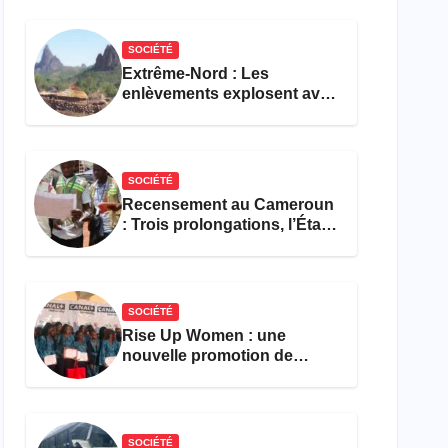
réforme des formations en
hôtellerie-restauration
SOCIÉTÉ
Extrême-Nord : Les
enlèvements explosent avec
308 victimes en trois mois
SOCIÉTÉ
Recensement au Cameroun
: Trois prolongations, l’État
ne parvient toujours pas à
achever le comptage de la
population
SOCIÉTÉ
Rise Up Women : une
nouvelle promotion de
femmes outillées pour
l’emploi et l’entrepreneuriat
SOCIÉTÉ