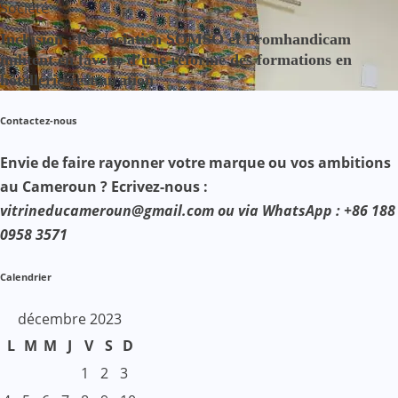
Société
Inclusion : l’association SOMSO et Promhandicam
militent en faveur d’une réforme des formations en
hôtellerie-restauration
Contactez-nous
Envie de faire rayonner votre marque ou vos ambitions
au Cameroun ? Ecrivez-nous :
vitrineducameroun@gmail.com ou via WhatsApp : +86 188
0958 3571
Calendrier
décembre 2023
L
M
M
J
V
S
D
1
2
3