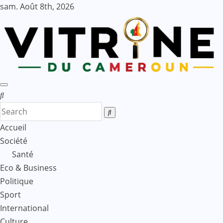
Skip
sam. Août 8th, 2026
to
content
Accueil
Société
Santé
Eco & Business
Politique
Sport
International
Culture