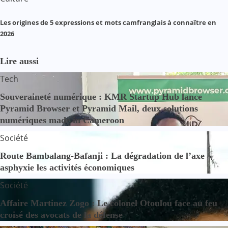
Les origines de 5 expressions et mots camfranglais à connaître en
2026
Lire aussi
Tech
Souveraineté numérique : KMR Startup Hub lance
Pyramid Browser et Pyramid Mail, deux solutions
numériques made in Cameroon
Société
Route Bambalang-Bafanji : La dégradation de l’axe
asphyxie les activités économiques
Société
Affaire Martinez Zogo : Le colonel Otoulou face au feu
croisé des avocats de la défense