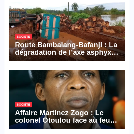
numériques made in
Cameroon
SOCIÉTÉ
Route Bambalang-Bafanji : La
dégradation de l’axe asphyxie
les activités économiques
SOCIÉTÉ
Affaire Martinez Zogo : Le
colonel Otoulou face au feu
croisé des avocats de la