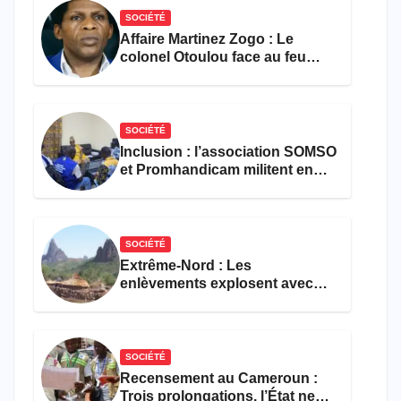
SOCIÉTÉ
Affaire Martinez Zogo : Le
colonel Otoulou face au feu
croisé des avocats de la
défense
SOCIÉTÉ
Inclusion : l’association SOMSO
et Promhandicam militent en
faveur d’une réforme des
formations en hôtellerie-
restauration
SOCIÉTÉ
Extrême-Nord : Les
enlèvements explosent avec
308 victimes en trois mois
SOCIÉTÉ
Recensement au Cameroun :
Trois prolongations, l’État ne