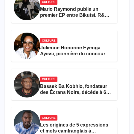
CULTURE
Mario Raymond publie un
premier EP entre Bikutsi, R&B
et pop française
CULTURE
Julienne Honorine Eyenga
Ayissi, pionnière du concours
Miss Cameroun, est décédée
CULTURE
Bassek Ba Kobhio, fondateur
des Écrans Noirs, décède à 69
ans
CULTURE
Les origines de 5 expressions
et mots camfranglais à