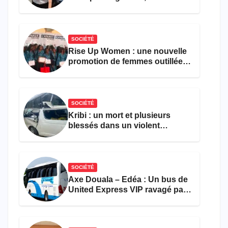
parvient toujours pas à achever
le comptage de la population
SOCIÉTÉ
Rise Up Women : une nouvelle
promotion de femmes outillées
pour l’emploi et
l’entrepreneuriat
SOCIÉTÉ
Kribi : un mort et plusieurs
blessés dans un violent
accident près du port
SOCIÉTÉ
Axe Douala – Edéa : Un bus de
United Express VIP ravagé par
les flammes à Missole