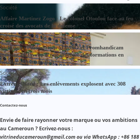
Société
Affaire Martinez Zogo : Le colonel Otoulou face au feu
croisé des avocats de la défense
Société
Inclusion : l’association SOMSO et Promhandicam
militent en faveur d’une réforme des formations en
hôtellerie-restauration
Société
Extrême-Nord : Les enlèvements explosent avec 308
victimes en trois mois
Contactez-nous
Envie de faire rayonner votre marque ou vos ambitions
au Cameroun ? Ecrivez-nous :
vitrineducameroun@gmail.com ou via WhatsApp : +86 188