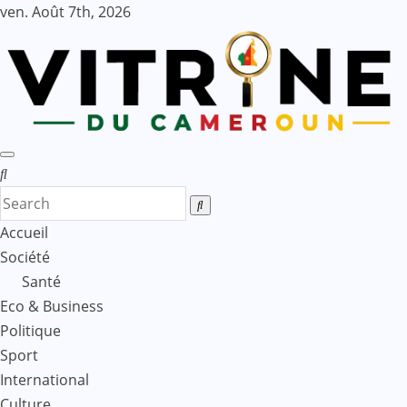
Skip
ven. Août 7th, 2026
to
content
Accueil
Société
Santé
Eco & Business
Politique
Sport
International
Culture