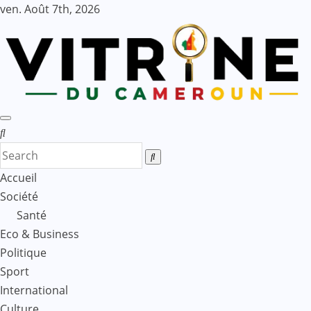
Skip
ven. Août 7th, 2026
to
content
Accueil
Société
Santé
Eco & Business
Politique
Sport
International
Culture