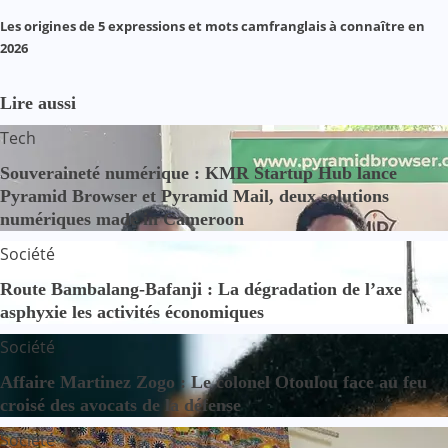
Les origines de 5 expressions et mots camfranglais à connaître en
2026
Lire aussi
Tech
Souveraineté numérique : KMR Startup Hub lance
Pyramid Browser et Pyramid Mail, deux solutions
numériques made in Cameroon
Société
Route Bambalang-Bafanji : La dégradation de l’axe
asphyxie les activités économiques
Société
Affaire Martinez Zogo : Le colonel Otoulou face au feu
croisé des avocats de la défense
Société