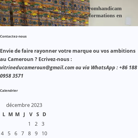
Inclusion : l’association SOMSO et Promhandicam
militent en faveur d’une réforme des formations en
hôtellerie-restauration
Contactez-nous
Envie de faire rayonner votre marque ou vos ambitions
au Cameroun ? Ecrivez-nous :
vitrineducameroun@gmail.com ou via WhatsApp : +86 188
0958 3571
Calendrier
décembre 2023
L
M
M
J
V
S
D
1
2
3
4
5
6
7
8
9
10