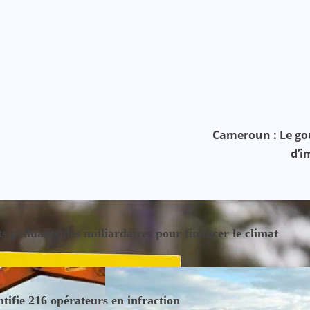
Cameroun : Le gou
d’i
s polluants des milliardaires pour financer le climat
ntifie 216 opérateurs en infraction