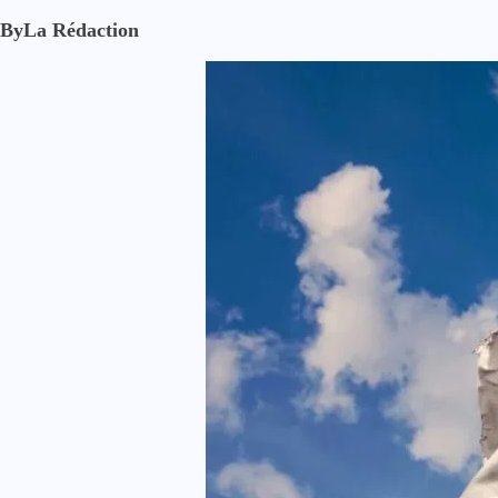
By
La Rédaction