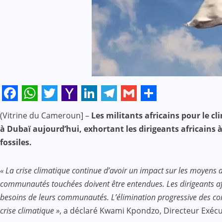
Facebook
WhatsApp
Twitter
Yahoo
LinkedIn
Telegram
Gmail
Share
(Vitrine du Cameroun] –
Les militants africains pour le c
Mail
à Dubaï aujourd’hui, exhortant les dirigeants africains
fossiles.
« La crise climatique continue d’avoir un impact sur les moyens 
communautés touchées doivent être entendues. Les dirigeants afri
besoins de leurs communautés. L’élimination progressive des comb
crise climatique »
, a déclaré Kwami Kpondzo, Directeur Exécu