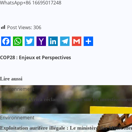
WhatsApp+86 16695017248
Post Views:
306
Facebook
WhatsApp
Twitter
Yahoo
LinkedIn
Telegram
Gmail
Share
Mail
N
COP28 : Enjeux et Perspectives
a
Lire aussi
v
Environnement
i
Greenpeace Africa réclame une taxe sur les investissement
g
La Rédaction
Environnement
a
Exploitation aurifère illégale : Le ministère des Mines ide