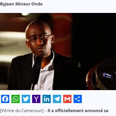
By
Jean Mineur Ondo
Facebook
WhatsApp
Twitter
Yahoo
LinkedIn
Telegram
Gmail
Share
[Vitrine du Cameroun] –
Il a officiellement annoncé sa
Mail