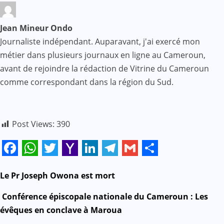
Jean Mineur Ondo
Journaliste indépendant. Auparavant, j'ai exercé mon
métier dans plusieurs journaux en ligne au Cameroun,
avant de rejoindre la rédaction de Vitrine du Cameroun
comme correspondant dans la région du Sud.
Post Views:
390
Facebook
WhatsApp
Twitter
Yahoo
LinkedIn
Telegram
Gmail
Share
Mail
N
Le Pr Joseph Owona est mort
a
Conférence épiscopale nationale du Cameroun : Les
évêques en conclave à Maroua
v