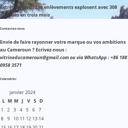
Extrême-Nord : Les enlèvements explosent avec 308
victimes en trois mois
Contactez-nous
Envie de faire rayonner votre marque ou vos ambitions
au Cameroun ? Ecrivez-nous :
vitrineducameroun@gmail.com ou via WhatsApp : +86 188
0958 3571
Calendrier
janvier 2024
L
M
M
J
V
S
D
1
2
3
4
5
6
7
8
9
10
11
12
13
14
15
16
17
18
19
20
21