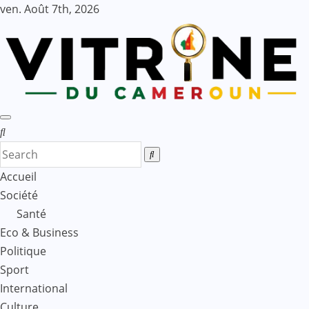
Skip
ven. Août 7th, 2026
to
content
Accueil
Société
Santé
Eco & Business
Politique
Sport
International
Culture