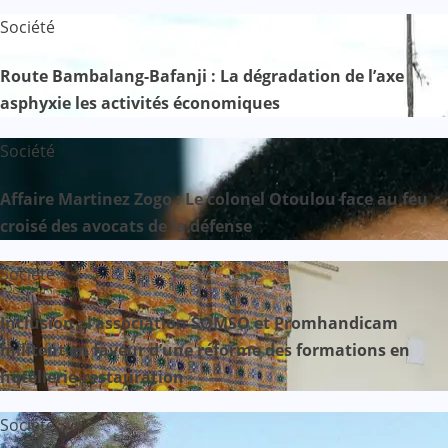
Société
Route Bambalang-Bafanji : La dégradation de l’axe
asphyxie les activités économiques
Société
Affaire Martinez Zogo : Le colonel Otoulou face au feu
croisé des avocats de la défense
Société
Inclusion : l’association SOMSO et Promhandicam
militent en faveur d’une réforme des formations en
hôtellerie-restauration
Société