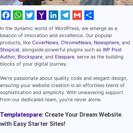
Facebook
WhatsApp
Twitter
Yahoo
LinkedIn
Telegram
Gmail
Share
In the dynamic world of WordPress, we emerge as a
Mail
beacon of innovation and excellence. Our popular
products, like
CoverNews
,
ChromeNews
,
Newsphere
, and
Shopical
, alongside powerful plugins such as
WP Post
Author
,
Blockspare
, and
Elespare
, serve as the building
blocks of your digital journey.
We’re passionate about quality code and elegant design,
ensuring your website creation is an effortless blend of
sophistication and simplicity. With unwavering support
from our dedicated team, you’re never alone.
Templatespare
: Create Your Dream Website
with Easy Starter Sites!