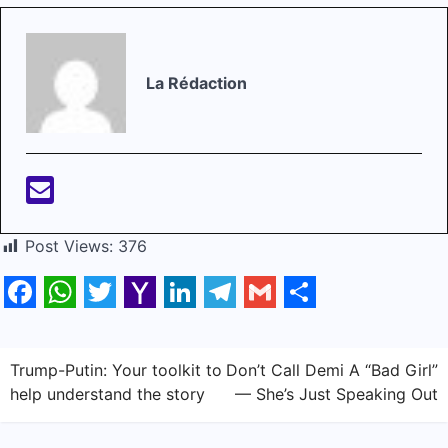
La Rédaction
Post Views:
376
Facebook
WhatsApp
Twitter
Yahoo
LinkedIn
Telegram
Gmail
Share
Mail
Navigation
Trump-Putin: Your toolkit to
Don’t Call Demi A “Bad Girl”
help understand the story
— She’s Just Speaking Out
de
l’article