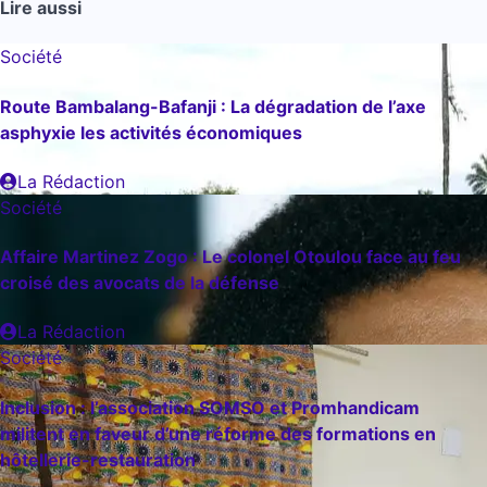
Lire aussi
Société
Route Bambalang-Bafanji : La dégradation de l’axe
asphyxie les activités économiques
La Rédaction
Société
Affaire Martinez Zogo : Le colonel Otoulou face au feu
croisé des avocats de la défense
La Rédaction
Société
Inclusion : l’association SOMSO et Promhandicam
militent en faveur d’une réforme des formations en
hôtellerie-restauration